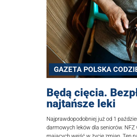
GAZETA POLSKA CODZI
Będą cięcia. Bezpł
najtańsze leki
Najprawdopodobniej już od 1 paździe
darmowych leków dla seniorów. NFZ 
mających wejść w życie zmian. Ten na