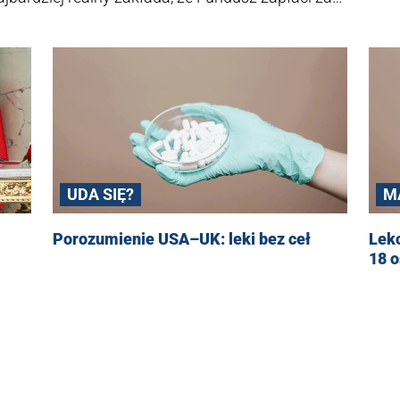
i, a jeśli pacjent będzie chciał wykupić lek z tą
– różnicę będzie musiał pokryć z własnej
zczędzić od kilkuset milionów do prawie 2 mld zł
 Codziennie".
UDA SIĘ?
M
Porozumienie USA–UK: leki bez ceł
Leko
18 o