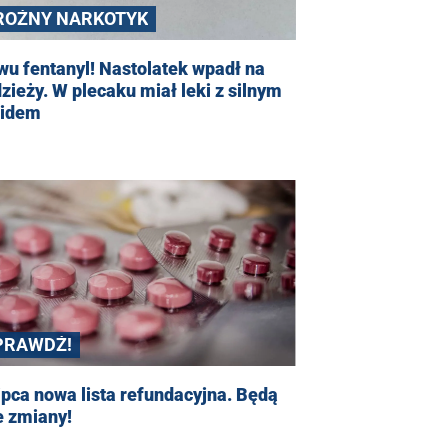
ROŹNY NARKOTYK
u fentanyl! Nastolatek wpadł na
zieży. W plecaku miał leki z silnym
oidem
PRAWDŹ!
ipca nowa lista refundacyjna. Będą
e zmiany!