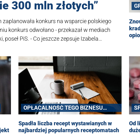
ie 300 mln złotych”
G
zaplanowała konkurs na wsparcie polskiego
Znow
krad
niu konkurs odwołano - przekazał w mediach
opi
 poseł PiS. - Co jeszcze zepsuje Izabela
OPŁACALNOŚĆ TEGO BIZNESU
S
SPADŁA
a
Spadła liczba recept wystawianych w
Od l
jekt
najbardziej popularnych receptomatach
duż