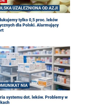
ŻNE
OLSKA UZALEŻNIONA OD AZJI
ukujemy tylko 0,5 proc. leków
ycznych dla Polski. Alarmujący
rt
OMUNIKAT NIA
ria systemu dot. leków. Problemy w
ekach