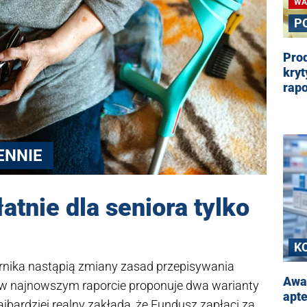
WA
P
Prod
kryt
rapo
ENNIE
atnie dla seniora tylko
K
rnika nastąpią zmiany zasad przepisywania
Awa
w najnowszym raporcie proponuje dwa warianty
apt
jbardziej realny zakłada, że Fundusz zapłaci za