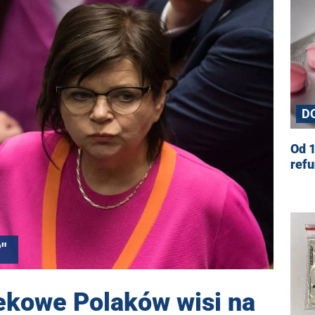
D
Od 1
ref
"
ekowe Polaków wisi na