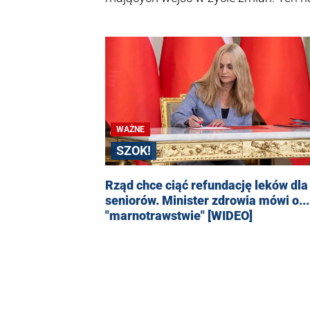
najtańszy lek spełniający wymogi terapi
samą substancją czynną, ale droższy 
kieszeni. NFZ chce w ten sposób zaos
rocznie - czytamy w "Gazecie Polskiej
WAŻNE
SZOK!
Rząd chce ciąć refundację leków dla
seniorów. Minister zdrowia mówi o...
"marnotrawstwie" [WIDEO]