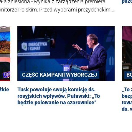
paź
ała zniesiona - wynika z zarządzenia premiera
itorze Polskim. Przed wyborami prezydenckimi
sji prowadzonej przez generała Jarosława
CZĘŚĆ KAMPANII WYBORCZEJ
B
Tusk powołuje swoją komisję ds.
żkie
„To 
rosyjskich wpływów. Puławski: „To
bezp
będzie polowanie na czarownice“
towa
ds.