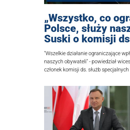
„Wszystko, co ogr
Polsce, służy na
Suski o komisji d
"Wszelkie działanie ograniczające w
naszych obywateli" - powiedział wicesz
członek komisji ds. służb specjalnyc
ds. badania wpływów rosyjskich.