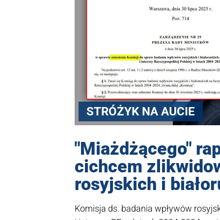
STRÓŻYK NA AUCIE
"Miażdżącego" rap
cichcem zlikwidow
rosyjskich i biał
Komisja ds. badania wpływów rosyjsk