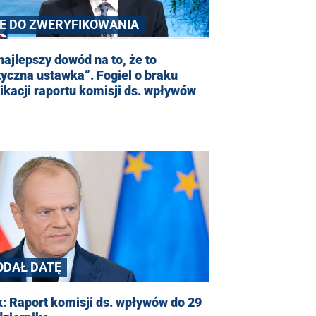
IE DO ZWERYFIKOWANIA
najlepszy dowód na to, że to
tyczna ustawka”. Fogiel o braku
ikacji raportu komisji ds. wpływów
ODAŁ DATĘ
: Raport komisji ds. wpływów do 29