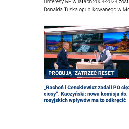
i interesy RP w latach 2004-2024 zost
Donalda Tuska opublikowanego w Mon
zapowiadano "miażdżący" raport komi
Stróżyka.
PRÓBUJĄ "ZATRZEĆ RESET"
„Rachoń i Cenckiewicz zadali PO cię
ciosy”. Kaczyński: nowa komisja ds.
rosyjskich wpływów ma to odkręcić