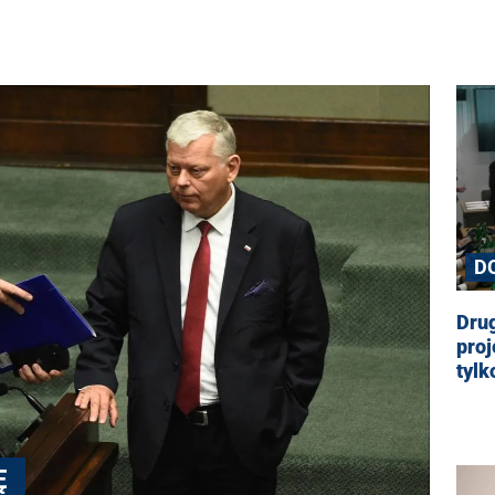
D
Drug
proj
tylk
Ę