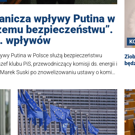
anicza wpływy Putina w
szemu bezpieczeństwu”.
s. wpływów
K
R
pływy Putina w Polsce służą bezpieczeństwu
Ziob
będz
ef klubu PiS, przewodniczący komisji ds. energii i
h Marek Suski po znowelizowaniu ustawy o komisji