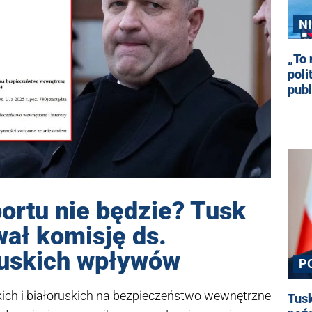
N
„To 
poli
publ
ortu nie będzie? Tusk
ał komisję ds.
oruskich wpływów
P
ich i białoruskich na bezpieczeństwo wewnętrzne
Tusk