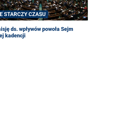
IE STARCZY CZASU
isję ds. wpływów powoła Sejm
j kadencji