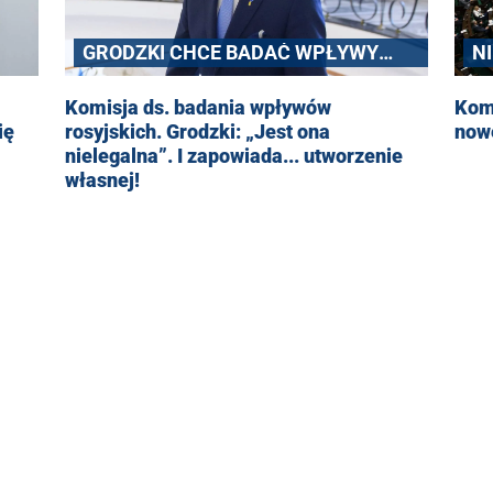
GRODZKI CHCE BADAĆ WPŁYWY
N
ROSYJSKIE
Komisja ds. badania wpływów
Kom
ię
rosyjskich. Grodzki: „Jest ona
nowe
nielegalna”. I zapowiada... utworzenie
własnej!