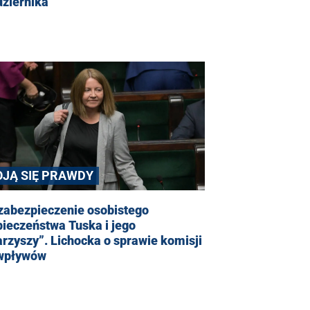
dziernika
OJĄ SIĘ PRAWDY
zabezpieczenie osobistego
ieczeństwa Tuska i jego
rzyszy”. Lichocka o sprawie komisji
 wpływów