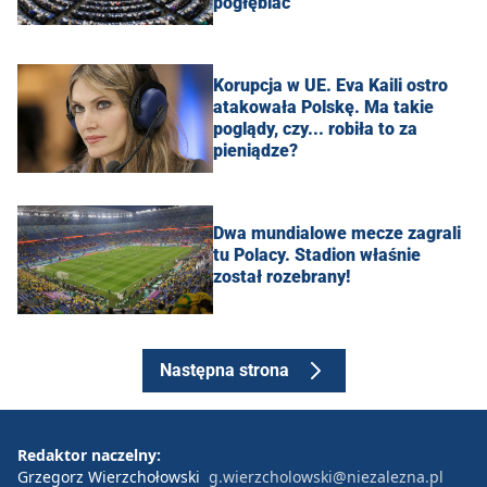
pogłębiać
Korupcja w UE. Eva Kaili ostro
atakowała Polskę. Ma takie
poglądy, czy... robiła to za
pieniądze?
Dwa mundialowe mecze zagrali
tu Polacy. Stadion właśnie
został rozebrany!
Następna strona
Redaktor naczelny:
Grzegorz Wierzchołowski
g.wierzcholowski@niezalezna.pl