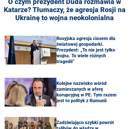
O czym prezydent Duda rozmawia w
Katarze? Tłumaczy, że agresja Rosji na
Ukrainę to wojna neokolonialna
Rosyjska agresja ciosem dla
światowej gospodarki.
Prezydent: „To nie jest tylko
wojna. To wiele różnych
tragedii”
Kolejne nazwisko wśród
zamieszanych w aferę
korupcyjną w PE. Tym razem
jest to polityk z Rumunii
Zadziwiająco szybki powrót
talibów do władzy w