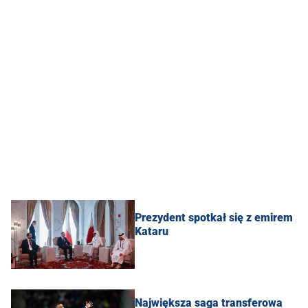
Prezydent spotkał się z emirem
Kataru
Największa saga transferowa