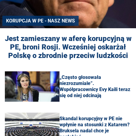
KORUPCJA W PE - NASZ NEWS
Jest zamieszany w aferę korupcyjną w
PE, broni Rosji. Wcześniej oskarżał
Polskę o zbrodnie przeciw ludzkości
„Często głosowała
niezrozumiale”.
Współpracownicy Evy Kaili teraz
się od niej odcinają
Skandal korupcyjny w PE nie
wpłynie na stosunki z Katarem?
Bruksela nadal chce je