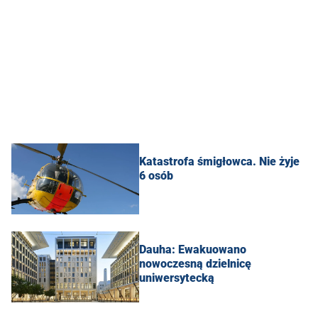
Katastrofa śmigłowca. Nie żyje
6 osób
Dauha: Ewakuowano
nowoczesną dzielnicę
uniwersytecką