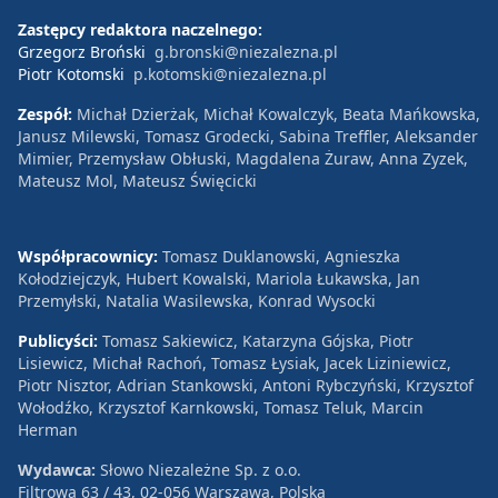
Zastępcy redaktora naczelnego:
Grzegorz Broński
g.bronski@niezalezna.pl
Piotr Kotomski
p.kotomski@niezalezna.pl
Zespół:
Michał Dzierżak, Michał Kowalczyk, Beata Mańkowska,
Janusz Milewski, Tomasz Grodecki, Sabina Treffler, Aleksander
Mimier, Przemysław Obłuski, Magdalena Żuraw, Anna Zyzek,
Mateusz Mol, Mateusz Święcicki
Współpracownicy:
Tomasz Duklanowski, Agnieszka
Kołodziejczyk, Hubert Kowalski, Mariola Łukawska, Jan
Przemyłski, Natalia Wasilewska, Konrad Wysocki
Publicyści:
Tomasz Sakiewicz, Katarzyna Gójska, Piotr
Lisiewicz, Michał Rachoń, Tomasz Łysiak, Jacek Liziniewicz,
Piotr Nisztor, Adrian Stankowski, Antoni Rybczyński, Krzysztof
Wołodźko, Krzysztof Karnkowski, Tomasz Teluk, Marcin
Herman
Wydawca:
Słowo Niezależne Sp. z o.o.
Filtrowa 63 / 43, 02-056 Warszawa, Polska