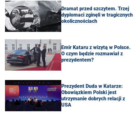
Dramat przed szczytem. Trzej
dyplomaci zginęli w tragicznych
okolicznościach
Emir Kataru z wizytą w Polsce.
O czym będzie rozmawiał z
prezydentem?
Prezydent Duda w Katarze:
Obowiązkiem Polski jest
utrzymanie dobrych relacji z
USA