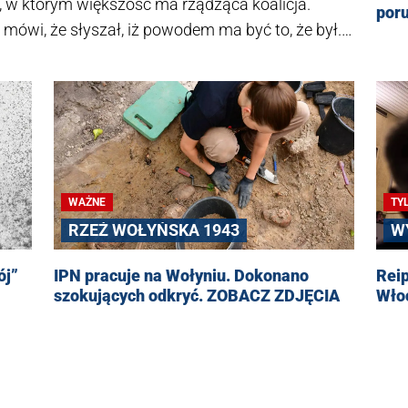
at, w którym większość ma rządząca koalicja.
poru
ówi, że słyszał, iż powodem ma być to, że był...
 stanowisku.
WAŻNE
TY
RZEŹ WOŁYŃSKA 1943
W
ój”
IPN pracuje na Wołyniu. Dokonano
Rei
szokujących odkryć. ZOBACZ ZDJĘCIA
Wło