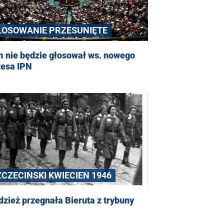
ŁOSOWANIE PRZESUNIĘTE
m nie będzie głosował ws. nowego
zesa IPN
ZCZECIŃSKI KWIECIEŃ 1946
zież przegnała Bieruta z trybuny