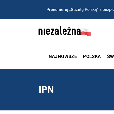
Prenumeruj „Gazetę Polską” z bezpła
NAJNOWSZE
POLSKA
ŚW
IPN