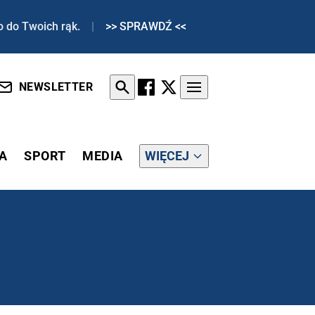
o do Twoich rąk.
|
>> SPRAWDŹ <<
NEWSLETTER
A
SPORT
MEDIA
WIĘCEJ