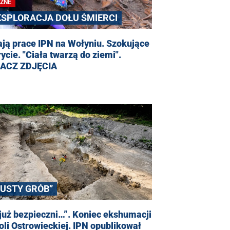
ŻNE
KSPLORACJA DOŁU ŚMIERCI
ją prace IPN na Wołyniu. Szokujące
ycie. "Ciała twarzą do ziemi".
ACZ ZDJĘCIA
PUSTY GRÓB”
już bezpieczni…”. Koniec ekshumacji
li Ostrowieckiej. IPN opublikował