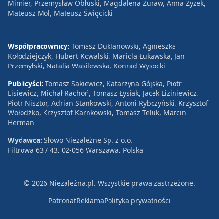
Mimier, Przemysław Obłuski, Magdalena Żuraw, Anna Zyzek,
Mateusz Mol, Mateusz Święcicki
Współpracownicy:
Tomasz Duklanowski, Agnieszka
Kołodziejczyk, Hubert Kowalski, Mariola Łukawska, Jan
Przemyłski, Natalia Wasilewska, Konrad Wysocki
Publicyści:
Tomasz Sakiewicz, Katarzyna Gójska, Piotr
Lisiewicz, Michał Rachoń, Tomasz Łysiak, Jacek Liziniewicz,
Piotr Nisztor, Adrian Stankowski, Antoni Rybczyński, Krzysztof
Wołodźko, Krzysztof Karnkowski, Tomasz Teluk, Marcin
Herman
Wydawca:
Słowo Niezależne Sp. z o.o.
Filtrowa 63 / 43, 02-056 Warszawa, Polska
© 2026 Niezależna.pl. Wszystkie prawa zastrzeżone.
Patronat
Reklama
Polityka prywatności