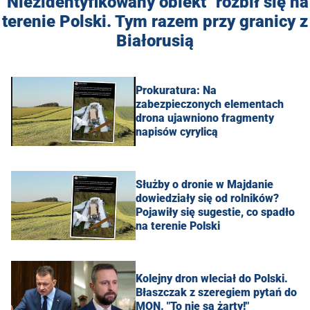
"Niezidentyfikowany obiekt" rozbił się na
terenie Polski. Tym razem przy granicy z
Białorusią
Prokuratura: Na
zabezpieczonych elementach
drona ujawniono fragmenty
napisów cyrylicą
Służby o dronie w Majdanie
dowiedziały się od rolników?
Pojawiły się sugestie, co spadło
na terenie Polski
Kolejny dron wleciał do Polski.
Błaszczak z szeregiem pytań do
MON. "To nie są żarty!"