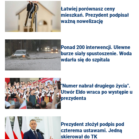
Łatwiej porównasz ceny
mieszkań. Prezydent podpisał
ważną nowelizację
Ponad 200 interwencji. Ulewne
burze siały spustoszenie. Woda
wdarła się do szpitala
"Numer nabrał drugiego życia".
Utwór Eldo wraca po występie u
prezydenta
Prezydent złożył podpis pod
czterema ustawami. Jedną
skierował do TK