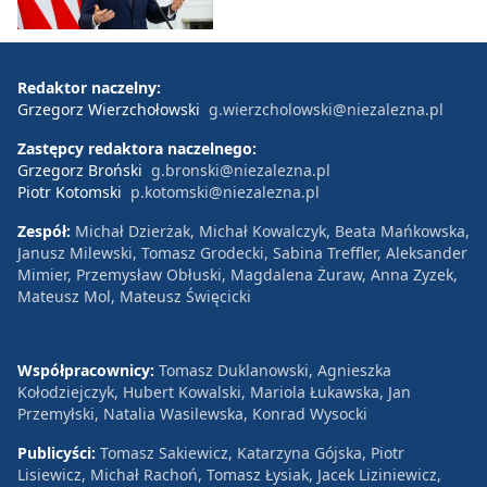
Redaktor naczelny:
Grzegorz Wierzchołowski
g.wierzcholowski@niezalezna.pl
Zastępcy redaktora naczelnego:
Grzegorz Broński
g.bronski@niezalezna.pl
Piotr Kotomski
p.kotomski@niezalezna.pl
Zespół:
Michał Dzierżak, Michał Kowalczyk, Beata Mańkowska,
Janusz Milewski, Tomasz Grodecki, Sabina Treffler, Aleksander
Mimier, Przemysław Obłuski, Magdalena Żuraw, Anna Zyzek,
Mateusz Mol, Mateusz Święcicki
Współpracownicy:
Tomasz Duklanowski, Agnieszka
Kołodziejczyk, Hubert Kowalski, Mariola Łukawska, Jan
Przemyłski, Natalia Wasilewska, Konrad Wysocki
Publicyści:
Tomasz Sakiewicz, Katarzyna Gójska, Piotr
Lisiewicz, Michał Rachoń, Tomasz Łysiak, Jacek Liziniewicz,