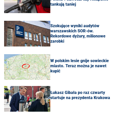
tankują taniej
Szokujące wyniki audytów
warszawskich SOR-ów.
Rekordowe dyżury, milionowe
zarobki
W polskim lesie gnije sowieckie
miasto. Teraz można je nawet
kupić
Łukasz Gibała po raz czwarty
startuje na prezydenta Krakowa