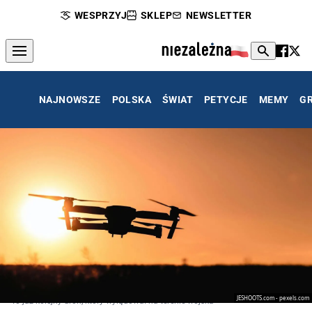
WESPRZYJ
SKLEP
NEWSLETTER
NAJNOWSZE
POLSKA
ŚWIAT
PETYCJE
MEMY
G
JESHOOTS.com - pexels.com
To już kolejny dron, który wylądował na terenie wojska