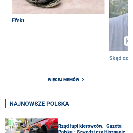
Efekt
Skąd cza
WIĘCEJ MEMÓW
NAJNOWSZE POLSKA
Rząd łupi kierowców. "Gazeta
Polska": Szwedzi czy Hiszpanie