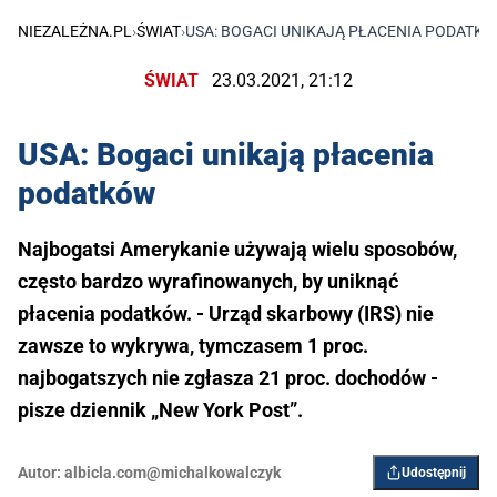
NIEZALEŻNA.PL
›
ŚWIAT
›
USA: BOGACI UNIKAJĄ PŁACENIA PODATK
ŚWIAT
23.03.2021, 21:12
USA: Bogaci unikają płacenia
podatków
Najbogatsi Amerykanie używają wielu sposobów,
często bardzo wyrafinowanych, by uniknąć
płacenia podatków. - Urząd skarbowy (IRS) nie
zawsze to wykrywa, tymczasem 1 proc.
najbogatszych nie zgłasza 21 proc. dochodów -
pisze dziennik „New York Post”.
Autor:
albicla.com@michalkowalczyk
Udostępnij