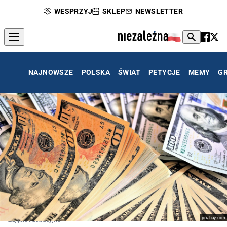
WESPRZYJ
SKLEP
NEWSLETTER
NAJNOWSZE
POLSKA
ŚWIAT
PETYCJE
MEMY
G
pixabay.com
Zdjęcie ilustracyjne