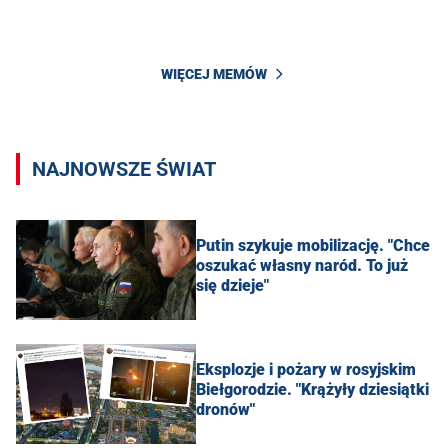
WIĘCEJ MEMÓW
NAJNOWSZE ŚWIAT
Putin szykuje mobilizację. "Chce
oszukać własny naród. To już
się dzieje"
Eksplozje i pożary w rosyjskim
Biełgorodzie. "Krążyły dziesiątki
dronów"