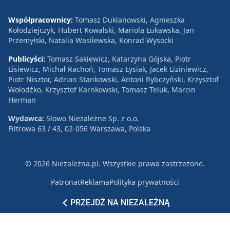
Współpracownicy:
Tomasz Duklanowski, Agnieszka
Kołodziejczyk, Hubert Kowalski, Mariola Łukawska, Jan
Przemyłski, Natalia Wasilewska, Konrad Wysocki
Publicyści:
Tomasz Sakiewicz, Katarzyna Gójska, Piotr
Lisiewicz, Michał Rachoń, Tomasz Łysiak, Jacek Liziniewicz,
Piotr Nisztor, Adrian Stankowski, Antoni Rybczyński, Krzysztof
Wołodźko, Krzysztof Karnkowski, Tomasz Teluk, Marcin
Herman
Wydawca:
Słowo Niezależne Sp. z o.o.
Filtrowa 63 / 43, 02-056 Warszawa, Polska
© 2026 Niezależna.pl. Wszystkie prawa zastrzeżone.
Patronat
Reklama
Polityka prywatności
PRZEJDŹ NA NIEZALEŻNĄ