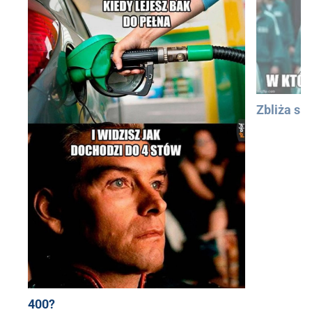
Zbliża się
400?