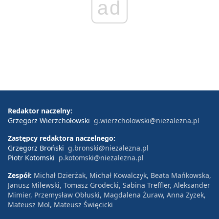
ad
Redaktor naczelny:
Grzegorz Wierzchołowski
g.wierzcholowski@niezalezna.pl
Zastępcy redaktora naczelnego:
Grzegorz Broński
g.bronski@niezalezna.pl
Piotr Kotomski
p.kotomski@niezalezna.pl
Zespół:
Michał Dzierżak, Michał Kowalczyk, Beata Mańkowska,
Janusz Milewski, Tomasz Grodecki, Sabina Treffler, Aleksander
Mimier, Przemysław Obłuski, Magdalena Żuraw, Anna Zyzek,
Mateusz Mol, Mateusz Święcicki