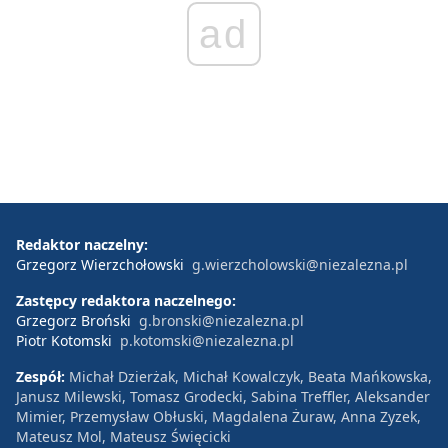
ad
Redaktor naczelny:
Grzegorz Wierzchołowski
g.wierzcholowski@niezalezna.pl
Zastępcy redaktora naczelnego:
Grzegorz Broński
g.bronski@niezalezna.pl
Piotr Kotomski
p.kotomski@niezalezna.pl
Zespół:
Michał Dzierżak, Michał Kowalczyk, Beata Mańkowska,
Janusz Milewski, Tomasz Grodecki, Sabina Treffler, Aleksander
Mimier, Przemysław Obłuski, Magdalena Żuraw, Anna Zyzek,
Mateusz Mol, Mateusz Święcicki