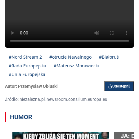
#Nord Stream 2
#otrucie Nawalnego
#Białoruś
#Rada Europejska
#Mateusz Morawiecki
#Unia Europejska
Autor:
Przemysław Obłuski
Udostępnij
Źródło: niezalezna.pl, newsroom.consilium.europa.eu
HUMOR