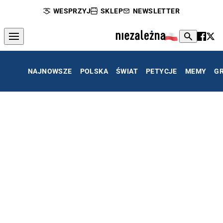
WESPRZYJ
SKLEP
NEWSLETTER
NAJNOWSZE
POLSKA
ŚWIAT
PETYCJE
MEMY
G