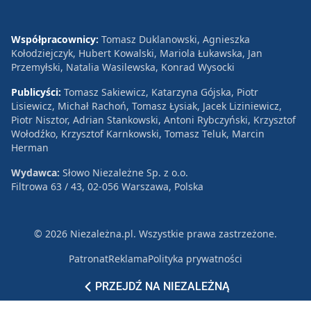
Współpracownicy:
Tomasz Duklanowski, Agnieszka
Kołodziejczyk, Hubert Kowalski, Mariola Łukawska, Jan
Przemyłski, Natalia Wasilewska, Konrad Wysocki
Publicyści:
Tomasz Sakiewicz, Katarzyna Gójska, Piotr
Lisiewicz, Michał Rachoń, Tomasz Łysiak, Jacek Liziniewicz,
Piotr Nisztor, Adrian Stankowski, Antoni Rybczyński, Krzysztof
Wołodźko, Krzysztof Karnkowski, Tomasz Teluk, Marcin
Herman
Wydawca:
Słowo Niezależne Sp. z o.o.
Filtrowa 63 / 43, 02-056 Warszawa, Polska
© 2026 Niezależna.pl. Wszystkie prawa zastrzeżone.
Patronat
Reklama
Polityka prywatności
PRZEJDŹ NA NIEZALEŻNĄ