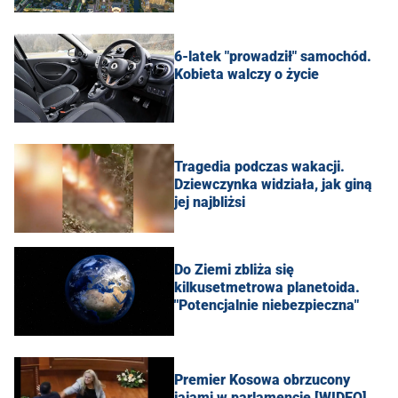
6-latek "prowadził" samochód.
Kobieta walczy o życie
Tragedia podczas wakacji.
Dziewczynka widziała, jak giną
jej najbliżsi
Do Ziemi zbliża się
kilkusetmetrowa planetoida.
"Potencjalnie niebezpieczna"
Premier Kosowa obrzucony
jajami w parlamencie [WIDEO]