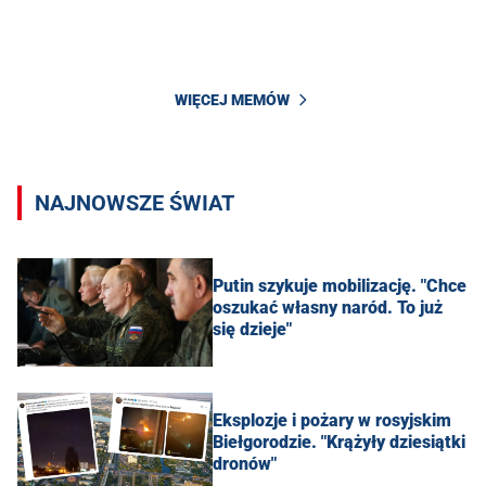
WIĘCEJ MEMÓW
NAJNOWSZE ŚWIAT
Putin szykuje mobilizację. "Chce
oszukać własny naród. To już
się dzieje"
Eksplozje i pożary w rosyjskim
Biełgorodzie. "Krążyły dziesiątki
dronów"