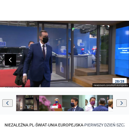
28/28
newsroom.consilium.europa.eu
Szczyt RE
NIEZALEŻNA.PL
›
ŚWIAT
›
UNIA EUROPEJSKA
›
PIERWSZY DZIEŃ SZCZY