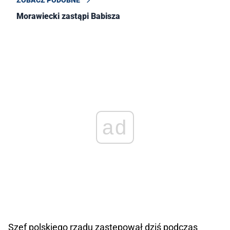
ZOBACZ PODOBNE
Morawiecki zastąpi Babisza
ad
Szef polskiego rządu zastępował dziś podczas