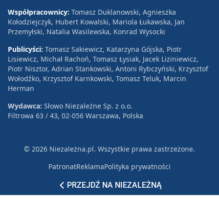
Współpracownicy:
Tomasz Duklanowski, Agnieszka
Kołodziejczyk, Hubert Kowalski, Mariola Łukawska, Jan
Przemyłski, Natalia Wasilewska, Konrad Wysocki
Publicyści:
Tomasz Sakiewicz, Katarzyna Gójska, Piotr
Lisiewicz, Michał Rachoń, Tomasz Łysiak, Jacek Liziniewicz,
Piotr Nisztor, Adrian Stankowski, Antoni Rybczyński, Krzysztof
Wołodźko, Krzysztof Karnkowski, Tomasz Teluk, Marcin
Herman
Wydawca:
Słowo Niezależne Sp. z o.o.
Filtrowa 63 / 43, 02-056 Warszawa, Polska
© 2026 Niezależna.pl. Wszystkie prawa zastrzeżone.
Patronat
Reklama
Polityka prywatności
PRZEJDŹ NA NIEZALEŻNĄ