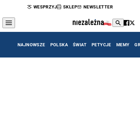
WESPRZYJ
SKLEP
NEWSLETTER
NAJNOWSZE
POLSKA
ŚWIAT
PETYCJE
MEMY
G