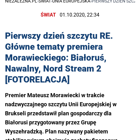
NIEZALEŻNA.PL
›
ŚWIAT
›
UNIA EUROPEJSKA
›
PIERWSZY DZIEŃ SZCZY
ŚWIAT
01.10.2020, 22:34
Pierwszy dzień szczytu RE.
Główne tematy premiera
Morawieckiego: Białoruś,
Nawalny, Nord Stream 2
[FOTORELACJA]
Premier Mateusz Morawiecki w trakcie
nadzwyczajnego szczytu Unii Europejskiej w
Brukseli przedstawił plan gospodarczy dla
Białorusi przygotowany przez Grupę
Wyszehradzką. Plan nazywany pakietem