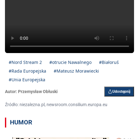
#Nord Stream 2
#otrucie Nawalnego
#Białoruś
#Rada Europejska
#Mateusz Morawiecki
#Unia Europejska
Autor:
Przemysław Obłuski
Udostępnij
Źródło: niezalezna.pl, newsroom.consilium.europa.eu
HUMOR