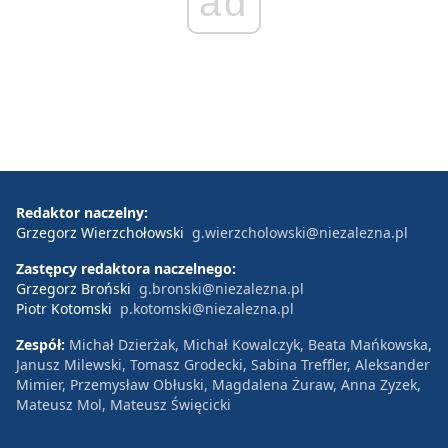
ad
Redaktor naczelny:
Grzegorz Wierzchołowski
g.wierzcholowski@niezalezna.pl
Zastępcy redaktora naczelnego:
Grzegorz Broński
g.bronski@niezalezna.pl
Piotr Kotomski
p.kotomski@niezalezna.pl
Zespół:
Michał Dzierżak, Michał Kowalczyk, Beata Mańkowska,
Janusz Milewski, Tomasz Grodecki, Sabina Treffler, Aleksander
Mimier, Przemysław Obłuski, Magdalena Żuraw, Anna Zyzek,
Mateusz Mol, Mateusz Święcicki