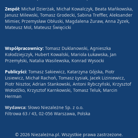
Zespół:
Michał Dzierżak, Michał Kowalczyk, Beata Mańkowska,
Janusz Milewski, Tomasz Grodecki, Sabina Treffler, Aleksander
Mimier, Przemysław Obłuski, Magdalena Żuraw, Anna Zyzek,
Mateusz Mol, Mateusz Święcicki
Współpracownicy:
Tomasz Duklanowski, Agnieszka
Kołodziejczyk, Hubert Kowalski, Mariola Łukawska, Jan
Przemyłski, Natalia Wasilewska, Konrad Wysocki
Publicyści:
Tomasz Sakiewicz, Katarzyna Gójska, Piotr
Lisiewicz, Michał Rachoń, Tomasz Łysiak, Jacek Liziniewicz,
Piotr Nisztor, Adrian Stankowski, Antoni Rybczyński, Krzysztof
Wołodźko, Krzysztof Karnkowski, Tomasz Teluk, Marcin
Herman
Wydawca:
Słowo Niezależne Sp. z o.o.
Filtrowa 63 / 43, 02-056 Warszawa, Polska
© 2026 Niezależna.pl. Wszystkie prawa zastrzeżone.