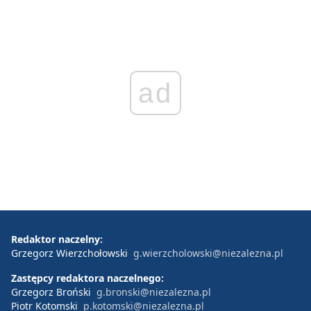
ad
Redaktor naczelny:
Grzegorz Wierzchołowski
g.wierzcholowski@niezalezna.pl
Zastępcy redaktora naczelnego:
Grzegorz Broński
g.bronski@niezalezna.pl
Piotr Kotomski
p.kotomski@niezalezna.pl