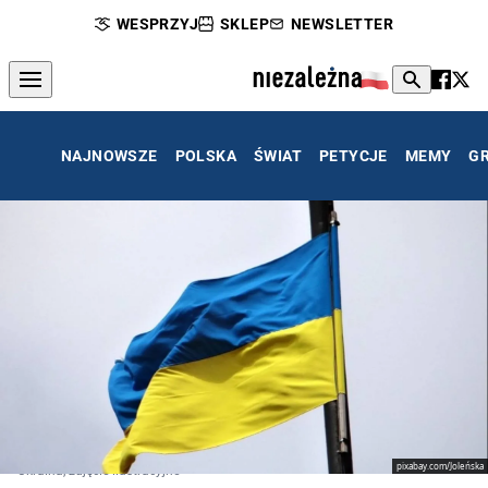
WESPRZYJ
SKLEP
NEWSLETTER
NAJNOWSZE
POLSKA
ŚWIAT
PETYCJE
MEMY
G
pixabay.com/Joleńska
Ukraina, zdjęcie ilustracyjne