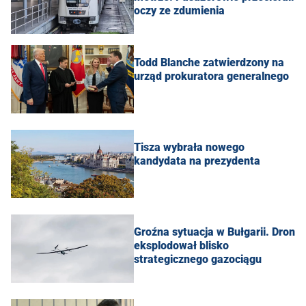
oczy ze zdumienia
Todd Blanche zatwierdzony na
urząd prokuratora generalnego
Tisza wybrała nowego
kandydata na prezydenta
Groźna sytuacja w Bułgarii. Dron
eksplodował blisko
strategicznego gazociągu