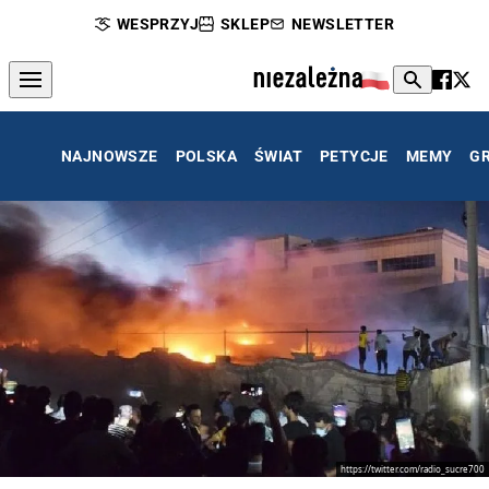
WESPRZYJ
SKLEP
NEWSLETTER
NAJNOWSZE
POLSKA
ŚWIAT
PETYCJE
MEMY
G
https://twitter.com/radio_sucre700