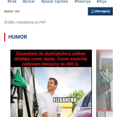
#Irak
#pożar
#pożar szpitala
#Nasirija
#Azja
Autor:
mt
Udostępnij
Źródło: niezalezna.pl, PAP
HUMOR