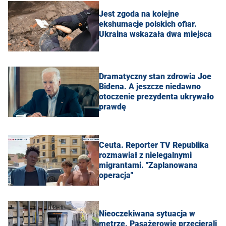
Jest zgoda na kolejne
ekshumacje polskich ofiar.
Ukraina wskazała dwa miejsca
Dramatyczny stan zdrowia Joe
Bidena. A jeszcze niedawno
otoczenie prezydenta ukrywało
prawdę
Ceuta. Reporter TV Republika
rozmawiał z nielegalnymi
migrantami. "Zaplanowana
operacja"
Nieoczekiwana sytuacja w
metrze. Pasażerowie przecierali