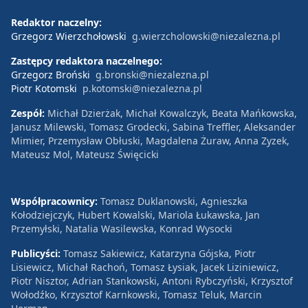
Redaktor naczelny:
Grzegorz Wierzchołowski
g.wierzcholowski@niezalezna.pl
Zastępcy redaktora naczelnego:
Grzegorz Broński
g.bronski@niezalezna.pl
Piotr Kotomski
p.kotomski@niezalezna.pl
Zespół:
Michał Dzierżak, Michał Kowalczyk, Beata Mańkowska,
Janusz Milewski, Tomasz Grodecki, Sabina Treffler, Aleksander
Mimier, Przemysław Obłuski, Magdalena Żuraw, Anna Zyzek,
Mateusz Mol, Mateusz Święcicki
Współpracownicy:
Tomasz Duklanowski, Agnieszka
Kołodziejczyk, Hubert Kowalski, Mariola Łukawska, Jan
Przemyłski, Natalia Wasilewska, Konrad Wysocki
Publicyści:
Tomasz Sakiewicz, Katarzyna Gójska, Piotr
Lisiewicz, Michał Rachoń, Tomasz Łysiak, Jacek Liziniewicz,
Piotr Nisztor, Adrian Stankowski, Antoni Rybczyński, Krzysztof
Wołodźko, Krzysztof Karnkowski, Tomasz Teluk, Marcin