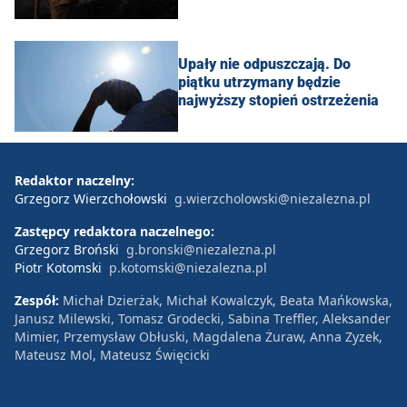
Upały nie odpuszczają. Do
piątku utrzymany będzie
najwyższy stopień ostrzeżenia
Redaktor naczelny:
Grzegorz Wierzchołowski
g.wierzcholowski@niezalezna.pl
Zastępcy redaktora naczelnego:
Grzegorz Broński
g.bronski@niezalezna.pl
Piotr Kotomski
p.kotomski@niezalezna.pl
Zespół:
Michał Dzierżak, Michał Kowalczyk, Beata Mańkowska,
Janusz Milewski, Tomasz Grodecki, Sabina Treffler, Aleksander
Mimier, Przemysław Obłuski, Magdalena Żuraw, Anna Zyzek,
Mateusz Mol, Mateusz Święcicki