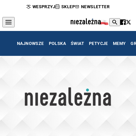
WESPRZYJ
SKLEP
NEWSLETTER
NAJNOWSZE
POLSKA
ŚWIAT
PETYCJE
MEMY
G