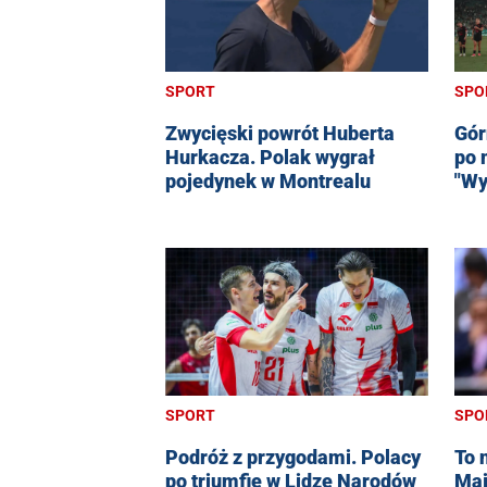
SPORT
SPO
Zwycięski powrót Huberta
Gór
Hurkacza. Polak wygrał
po 
pojedynek w Montrealu
"Wy
SPORT
SPO
Podróż z przygodami. Polacy
To 
po triumfie w Lidze Narodów
Maj