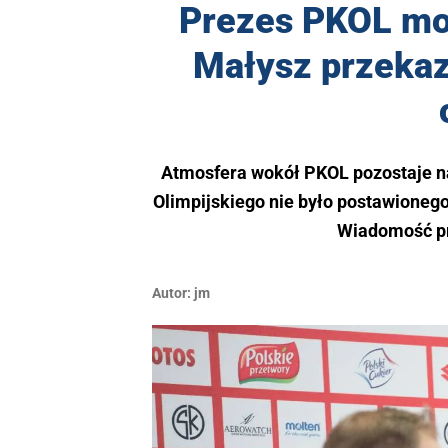
Prezes PKOL mo
Małysz przekaza
Atmosfera wokół PKOL pozostaje na
Olimpijskiego nie było postawioneg
Wiadomość p
Autor:
jm