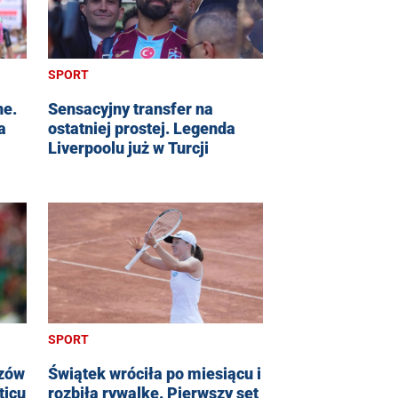
SPORT
ne.
Sensacyjny transfer na
a
ostatniej prostej. Legenda
Liverpoolu już w Turcji
SPORT
rzów
Świątek wróciła po miesiącu i
ticu
rozbiła rywalkę. Pierwszy set