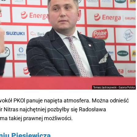
Tomasz Jędrzejowski - Gazeta Polska
 wokół PKOl panuje napięta atmosfera. Można odnieść
r Nitras najchętniej pozbyłby się Radosława
e ma takiej prawnej możliwości.
niu Piesiewicza