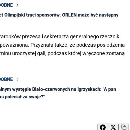
DOBNE
et Olimpijski traci sponsorów. ORLEN może być następny
arobków prezesa i sekretarza generalnego rzecznik
o upoważniona. Przyznała także, że podczas posiedzenia
rminu uroczystej gali, podczas której wręczone zostaną
DOBNE
alnym występie Biało-czerwonych na igrzyskach: "A pan
as poleciał za swoje?"