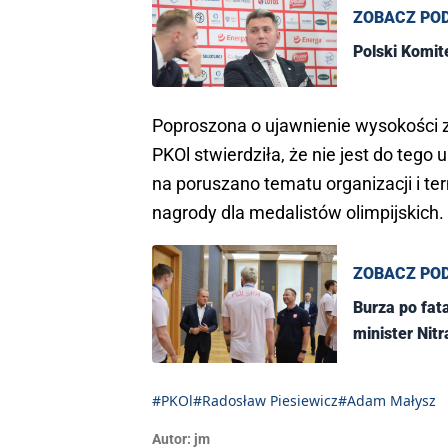
ZOBACZ PO
Polski Komit
Poproszona o ujawnienie wysokości z
PKOl stwierdziła, że nie jest do teg
na poruszano tematu organizacji i te
nagrody dla medalistów olimpijskich.
ZOBACZ PO
Burza po fat
minister Nitr
#PKOl
#Radosław Piesiewicz
#Adam Małysz
Autor:
jm