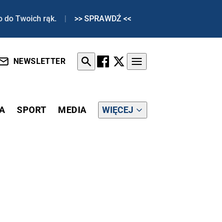
o do Twoich rąk.
|
>> SPRAWDŹ <<
NEWSLETTER
A
SPORT
MEDIA
WIĘCEJ
 O ODWOŁANIE