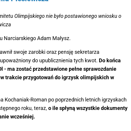
itetu Olimpijskiego nie było postawionego wniosku o
wicza
ku Narciarskiego Adam Małysz.
jawnił swoje zarobki oraz pensję sekretarza
st upoważniony do upublicznienia tych kwot.
Do końca
KOl - ma zostać przedstawione pełne sprawozdanie
 w trakcie przygotowań do igrzysk olimpijskich w
na Kochaniak-Roman po poprzednich letnich igrzyskach
stępnego roku, teraz,
o ile spłyną wszystkie dokumenty
anie wcześniej.