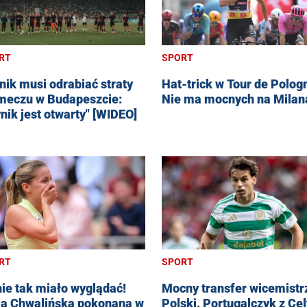
RT
SPORT
nik musi odrabiać straty
Hat-trick w Tour de Polog
meczu w Budapeszcie:
Nie ma mocnych na Milan
nik jest otwarty" [WIDEO]
RT
SPORT
nie tak miało wyglądać!
Mocny transfer wicemist
a Chwalińska pokonana w
Polski. Portugalczyk z Cel