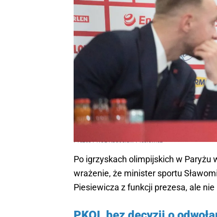
Prezes PKOL Radosław Piesiewicz
Po igrzyskach olimpijskich w Paryżu
wrażenie, że minister sportu Sławomi
Piesiewicza z funkcji prezesa, ale ni
PKOL bez decyzji o odwoła