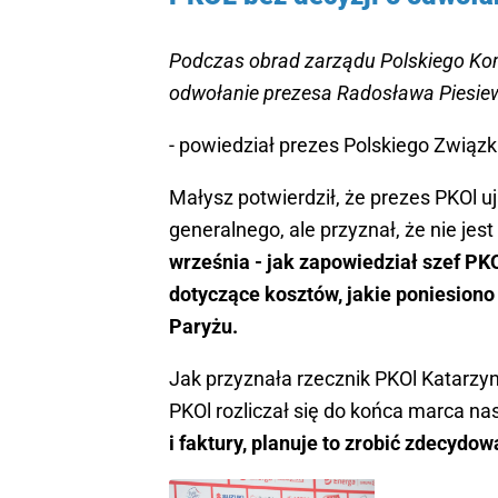
Podczas obrad zarządu Polskiego Kom
odwołanie prezesa Radosława Piesie
- powiedział prezes Polskiego Związ
Małysz potwierdził, że prezes PKOl u
generalnego, ale przyznał, że nie je
września - jak zapowiedział szef P
dotyczące kosztów, jakie poniesiono
Paryżu.
Jak przyznała rzecznik PKOl Katarzy
PKOl rozliczał się do końca marca na
i faktury, planuje to zrobić zdecydow