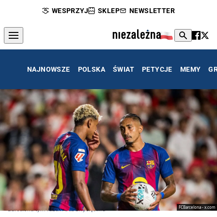
WESPRZYJ
SKLEP
NEWSLETTER
NAJNOWSZE
POLSKA
ŚWIAT
PETYCJE
MEMY
G
FCBarcelona - x.com
Barcelona tym razem bez zwycięstwa