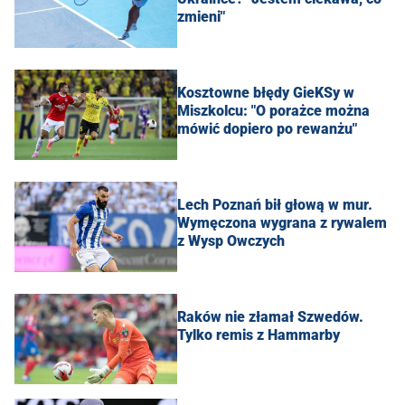
zmieni"
Kosztowne błędy GieKSy w
Miszkolcu: "O porażce można
mówić dopiero po rewanżu"
Lech Poznań bił głową w mur.
Wymęczona wygrana z rywalem
z Wysp Owczych
Raków nie złamał Szwedów.
Tylko remis z Hammarby