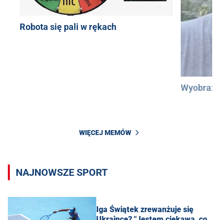
Robota się pali w rękach
Wyobraźc
WIĘCEJ MEMÓW
NAJNOWSZE SPORT
Iga Świątek zrewanżuje się
Ukraince? "Jestem ciekawa, co