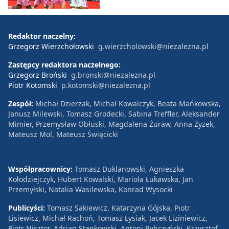
Redaktor naczelny:
Grzegorz Wierzchołowski
g.wierzcholowski@niezalezna.pl
Zastępcy redaktora naczelnego:
Grzegorz Broński
g.bronski@niezalezna.pl
Piotr Kotomski
p.kotomski@niezalezna.pl
Zespół:
Michał Dzierżak, Michał Kowalczyk, Beata Mańkowska,
Janusz Milewski, Tomasz Grodecki, Sabina Treffler, Aleksander
Mimier, Przemysław Obłuski, Magdalena Żuraw, Anna Zyzek,
Mateusz Mol, Mateusz Święcicki
Współpracownicy:
Tomasz Duklanowski, Agnieszka
Kołodziejczyk, Hubert Kowalski, Mariola Łukawska, Jan
Przemyłski, Natalia Wasilewska, Konrad Wysocki
Publicyści:
Tomasz Sakiewicz, Katarzyna Gójska, Piotr
Lisiewicz, Michał Rachoń, Tomasz Łysiak, Jacek Liziniewicz,
Piotr Nisztor, Adrian Stankowski, Antoni Rybczyński, Krzysztof