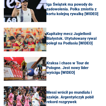
Iga Świątek ma powody do
zadowolenia. Polka zmiotła z
kortu kolejną rywalkę [WIDEO]
Kapitalny mecz Jagiellonii
Białystok. Utytułowany rywal
poległ na Podlasiu [WIDEO]
Kraksa i chaos w Tour de
Pologne. Jest nowy lider
wyścigu [WIDEO]
Messi wrócił po mundialu i
szaleje. Argentyńczyk pobił
rekord rozgrywek