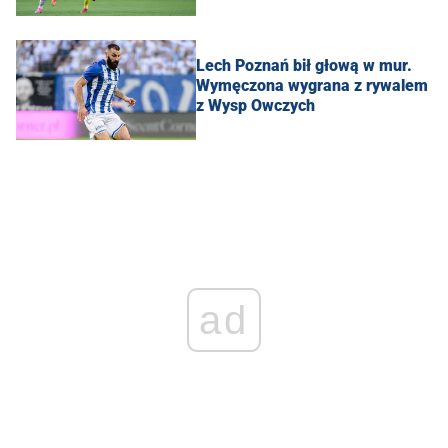
Lech Poznań bił głową w mur.
Wymęczona wygrana z rywalem
z Wysp Owczych
ad