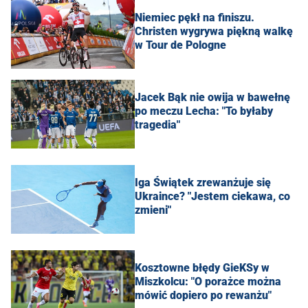
Niemiec pękł na finiszu.
Christen wygrywa piękną walkę
w Tour de Pologne
Jacek Bąk nie owija w bawełnę
po meczu Lecha: "To byłaby
tragedia"
Iga Świątek zrewanżuje się
Ukraince? "Jestem ciekawa, co
zmieni"
Kosztowne błędy GieKSy w
Miszkolcu: "O porażce można
mówić dopiero po rewanżu"