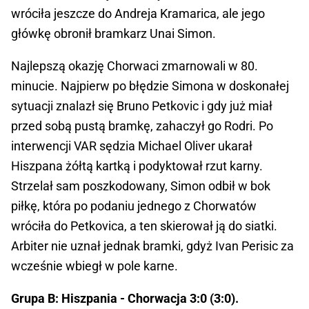
wróciła jeszcze do Andreja Kramarica, ale jego
główkę obronił bramkarz Unai Simon.
Najlepszą okazję Chorwaci zmarnowali w 80.
minucie. Najpierw po błędzie Simona w doskonałej
sytuacji znalazł się Bruno Petkovic i gdy już miał
przed sobą pustą bramkę, zahaczył go Rodri. Po
interwencji VAR sędzia Michael Oliver ukarał
Hiszpana żółtą kartką i podyktował rzut karny.
Strzelał sam poszkodowany, Simon odbił w bok
piłkę, która po podaniu jednego z Chorwatów
wróciła do Petkovica, a ten skierował ją do siatki.
Arbiter nie uznał jednak bramki, gdyż Ivan Perisic za
wcześnie wbiegł w pole karne.
Grupa B: Hiszpania - Chorwacja 3:0 (3:0).