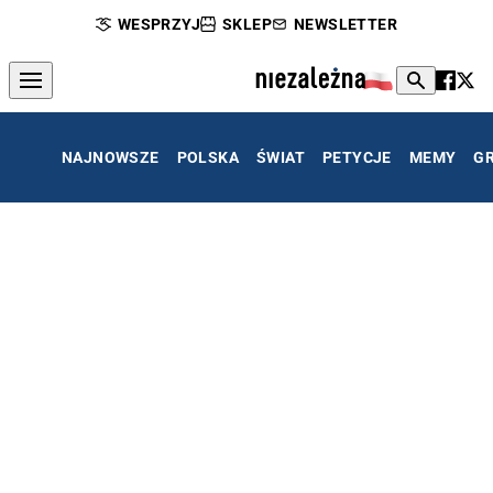
WESPRZYJ
SKLEP
NEWSLETTER
NAJNOWSZE
POLSKA
ŚWIAT
PETYCJE
MEMY
G