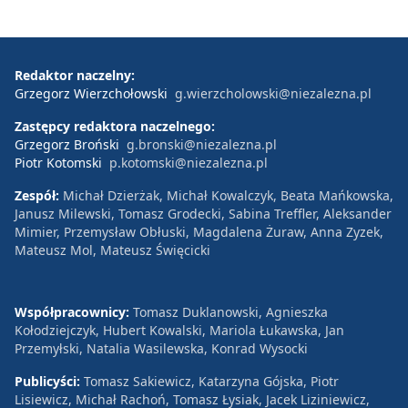
Redaktor naczelny:
Grzegorz Wierzchołowski
g.wierzcholowski@niezalezna.pl
Zastępcy redaktora naczelnego:
Grzegorz Broński
g.bronski@niezalezna.pl
Piotr Kotomski
p.kotomski@niezalezna.pl
Zespół:
Michał Dzierżak, Michał Kowalczyk, Beata Mańkowska,
Janusz Milewski, Tomasz Grodecki, Sabina Treffler, Aleksander
Mimier, Przemysław Obłuski, Magdalena Żuraw, Anna Zyzek,
Mateusz Mol, Mateusz Święcicki
Współpracownicy:
Tomasz Duklanowski, Agnieszka
Kołodziejczyk, Hubert Kowalski, Mariola Łukawska, Jan
Przemyłski, Natalia Wasilewska, Konrad Wysocki
Publicyści:
Tomasz Sakiewicz, Katarzyna Gójska, Piotr
Lisiewicz, Michał Rachoń, Tomasz Łysiak, Jacek Liziniewicz,