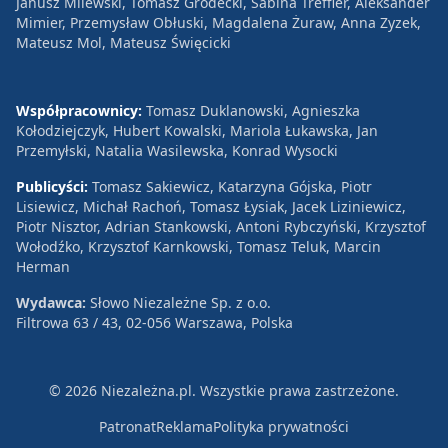
Janusz Milewski, Tomasz Grodecki, Sabina Treffler, Aleksander
Mimier, Przemysław Obłuski, Magdalena Żuraw, Anna Zyzek,
Mateusz Mol, Mateusz Święcicki
Współpracownicy:
Tomasz Duklanowski, Agnieszka
Kołodziejczyk, Hubert Kowalski, Mariola Łukawska, Jan
Przemyłski, Natalia Wasilewska, Konrad Wysocki
Publicyści:
Tomasz Sakiewicz, Katarzyna Gójska, Piotr
Lisiewicz, Michał Rachoń, Tomasz Łysiak, Jacek Liziniewicz,
Piotr Nisztor, Adrian Stankowski, Antoni Rybczyński, Krzysztof
Wołodźko, Krzysztof Karnkowski, Tomasz Teluk, Marcin
Herman
Wydawca:
Słowo Niezależne Sp. z o.o.
Filtrowa 63 / 43, 02-056 Warszawa, Polska
© 2026 Niezależna.pl. Wszystkie prawa zastrzeżone.
Patronat
Reklama
Polityka prywatności