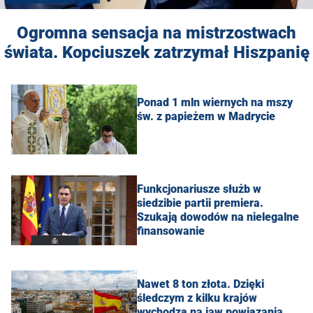
Ogromna sensacja na mistrzostwach
świata. Kopciuszek zatrzymał Hiszpanię
Ponad 1 mln wiernych na mszy
św. z papieżem w Madrycie
Funkcjonariusze służb w
siedzibie partii premiera.
Szukają dowodów na nielegalne
finansowanie
Nawet 8 ton złota. Dzięki
śledczym z kilku krajów
wychodzą na jaw powiązania