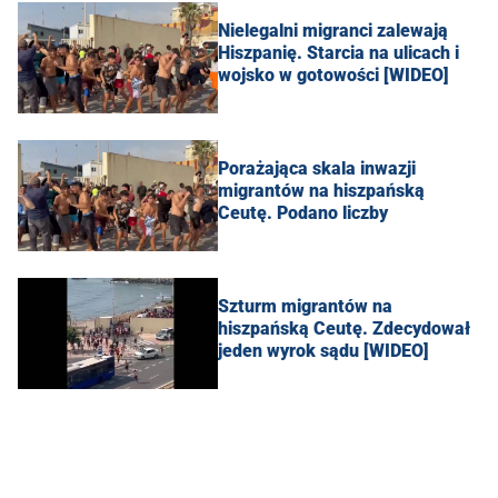
Nielegalni migranci zalewają
Hiszpanię. Starcia na ulicach i
wojsko w gotowości [WIDEO]
Porażająca skala inwazji
migrantów na hiszpańską
Ceutę. Podano liczby
Szturm migrantów na
hiszpańską Ceutę. Zdecydował
jeden wyrok sądu [WIDEO]