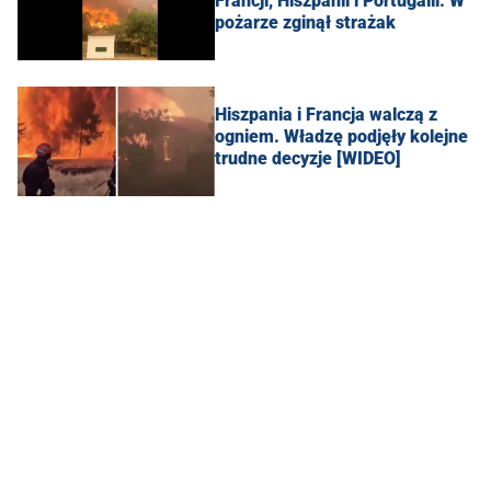
Francji, Hiszpanii i Portugalii. W
pożarze zginął strażak
Hiszpania i Francja walczą z
ogniem. Władzę podjęły kolejne
trudne decyzje [WIDEO]