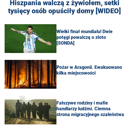
Hiszpania walczą z żywiołem, setki
tysięcy osób opuściły domy [WIDEO]
Wielki finał mundialu! Dwie
potęgi powalczą o złoto
[SONDA]
Pożar w Aragonii. Ewakuowano
kilka miejscowości
Fałszywe rodziny i mafie
handlarzy ludźmi. Ciemna
strona migracyjnego szaleństwa