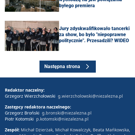
byłego premiera
Jury zdyskwalifikowało tancerki
za show, bo było "niepoprawne
politycznie". Przesadzili? WIDEO
Następna strona
Redaktor naczelny:
Grzegorz Wierzchołowski
g.wierzcholowski@niezalezna.pl
Zastępcy redaktora naczelnego:
Grzegorz Broński
g.bronski@niezalezna.pl
Piotr Kotomski
p.kotomski@niezalezna.pl
Zespół:
Michał Dzierżak, Michał Kowalczyk, Beata Mańkowska,