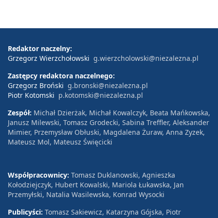
Redaktor naczelny:
Grzegorz Wierzchołowski
g.wierzcholowski@niezalezna.pl
Zastępcy redaktora naczelnego:
Grzegorz Broński
g.bronski@niezalezna.pl
Piotr Kotomski
p.kotomski@niezalezna.pl
Zespół:
Michał Dzierżak, Michał Kowalczyk, Beata Mańkowska,
Janusz Milewski, Tomasz Grodecki, Sabina Treffler, Aleksander
Mimier, Przemysław Obłuski, Magdalena Żuraw, Anna Zyzek,
Mateusz Mol, Mateusz Święcicki
Współpracownicy:
Tomasz Duklanowski, Agnieszka
Kołodziejczyk, Hubert Kowalski, Mariola Łukawska, Jan
Przemyłski, Natalia Wasilewska, Konrad Wysocki
Publicyści:
Tomasz Sakiewicz, Katarzyna Gójska, Piotr