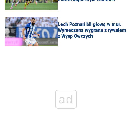
Lech Poznań bił głową w mur.
Wymęczona wygrana z rywalem
z Wysp Owczych
ad