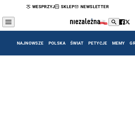
WESPRZYJ
SKLEP
NEWSLETTER
NAJNOWSZE
POLSKA
ŚWIAT
PETYCJE
MEMY
G