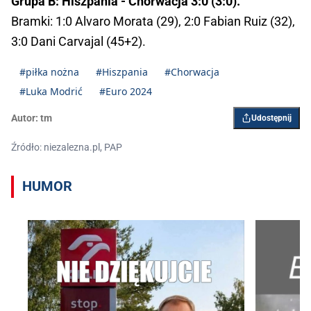
Grupa B: Hiszpania - Chorwacja 3:0 (3:0).
Bramki: 1:0 Alvaro Morata (29), 2:0 Fabian Ruiz (32),
3:0 Dani Carvajal (45+2).
#piłka nożna
#Hiszpania
#Chorwacja
#Luka Modrić
#Euro 2024
Autor:
tm
Udostępnij
Źródło: niezalezna.pl, PAP
HUMOR