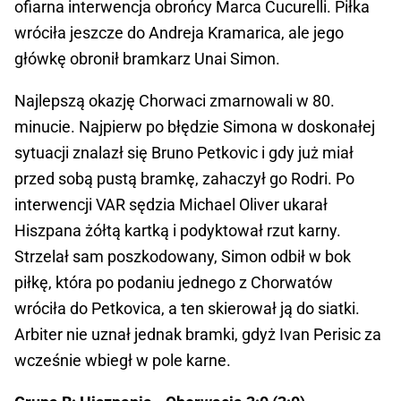
ofiarna interwencja obrońcy Marca Cucurelli. Piłka
wróciła jeszcze do Andreja Kramarica, ale jego
główkę obronił bramkarz Unai Simon.
Najlepszą okazję Chorwaci zmarnowali w 80.
minucie. Najpierw po błędzie Simona w doskonałej
sytuacji znalazł się Bruno Petkovic i gdy już miał
przed sobą pustą bramkę, zahaczył go Rodri. Po
interwencji VAR sędzia Michael Oliver ukarał
Hiszpana żółtą kartką i podyktował rzut karny.
Strzelał sam poszkodowany, Simon odbił w bok
piłkę, która po podaniu jednego z Chorwatów
wróciła do Petkovica, a ten skierował ją do siatki.
Arbiter nie uznał jednak bramki, gdyż Ivan Perisic za
wcześnie wbiegł w pole karne.