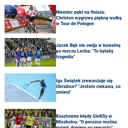
Niemiec pękł na finiszu.
Christen wygrywa piękną walkę
w Tour de Pologne
Jacek Bąk nie owija w bawełnę
po meczu Lecha: "To byłaby
tragedia"
Iga Świątek zrewanżuje się
Ukraince? "Jestem ciekawa, co
zmieni"
Kosztowne błędy GieKSy w
Miszkolcu: "O porażce można
mówić dopiero po rewanżu"