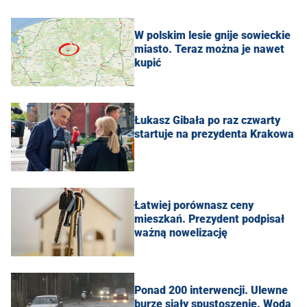
W polskim lesie gnije sowieckie
miasto. Teraz można je nawet
kupić
Łukasz Gibała po raz czwarty
startuje na prezydenta Krakowa
Łatwiej porównasz ceny
mieszkań. Prezydent podpisał
ważną nowelizację
Ponad 200 interwencji. Ulewne
burze siały spustoszenie. Woda