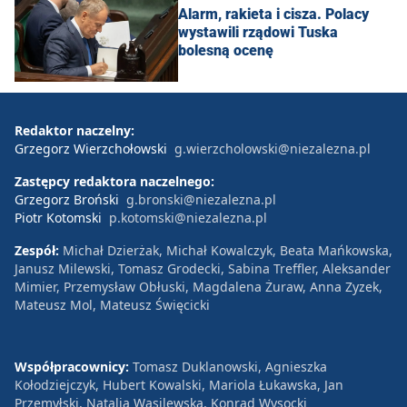
Alarm, rakieta i cisza. Polacy
wystawili rządowi Tuska
bolesną ocenę
Redaktor naczelny:
Grzegorz Wierzchołowski
g.wierzcholowski@niezalezna.pl
Zastępcy redaktora naczelnego:
Grzegorz Broński
g.bronski@niezalezna.pl
Piotr Kotomski
p.kotomski@niezalezna.pl
Zespół:
Michał Dzierżak, Michał Kowalczyk, Beata Mańkowska,
Janusz Milewski, Tomasz Grodecki, Sabina Treffler, Aleksander
Mimier, Przemysław Obłuski, Magdalena Żuraw, Anna Zyzek,
Mateusz Mol, Mateusz Święcicki
Współpracownicy:
Tomasz Duklanowski, Agnieszka
Kołodziejczyk, Hubert Kowalski, Mariola Łukawska, Jan
Przemyłski, Natalia Wasilewska, Konrad Wysocki