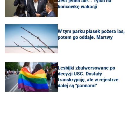
Jest jedno ale... Tylko na
końcówkę wakacji
W tym parku piasek pożera las,
potem go oddaje. Martwy
Lesbijki zbulwersowane po
decyzji USC. Dostały
transkrypcję, ale w rejestrze
dalej są "pannami"