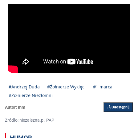
#Andrzej Duda
#Żołnierze Wyklęci
#1 marca
#Żołnierze Niezłomni
Autor:
mm
Udostępnij
Źródło: niezalezna.pl, PAP
HUMOR