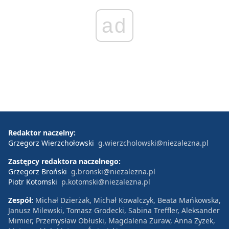
ad
Redaktor naczelny:
Grzegorz Wierzchołowski
g.wierzcholowski@niezalezna.pl
Zastępcy redaktora naczelnego:
Grzegorz Broński
g.bronski@niezalezna.pl
Piotr Kotomski
p.kotomski@niezalezna.pl
Zespół:
Michał Dzierżak, Michał Kowalczyk, Beata Mańkowska,
Janusz Milewski, Tomasz Grodecki, Sabina Treffler, Aleksander
Mimier, Przemysław Obłuski, Magdalena Żuraw, Anna Zyzek,