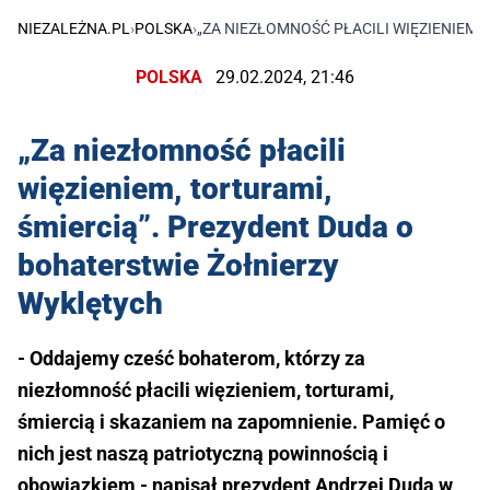
NIEZALEŻNA.PL
›
POLSKA
›
„ZA NIEZŁOMNOŚĆ PŁACILI WIĘZIENIEM,
POLSKA
29.02.2024, 21:46
„Za niezłomność płacili
więzieniem, torturami,
śmiercią”. Prezydent Duda o
bohaterstwie Żołnierzy
Wyklętych
- Oddajemy cześć bohaterom, którzy za
niezłomność płacili więzieniem, torturami,
śmiercią i skazaniem na zapomnienie. Pamięć o
nich jest naszą patriotyczną powinnością i
obowiązkiem - napisał prezydent Andrzej Duda w