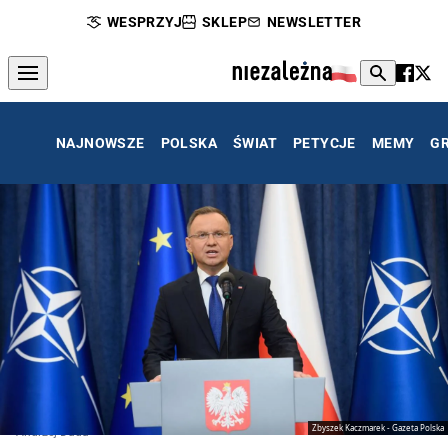
WESPRZYJ
SKLEP
NEWSLETTER
NAJNOWSZE
POLSKA
ŚWIAT
PETYCJE
MEMY
G
Zbyszek Kaczmarek - Gazeta Polska
Andrzej Duda