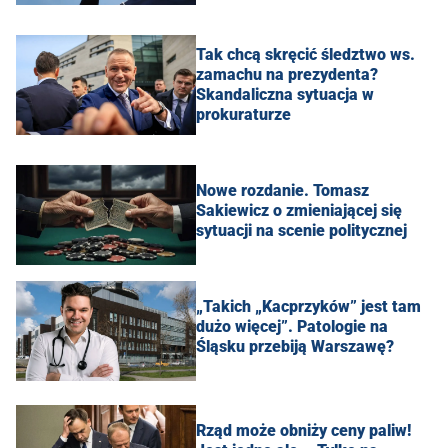
Tak chcą skręcić śledztwo ws.
zamachu na prezydenta?
Skandaliczna sytuacja w
prokuraturze
Nowe rozdanie. Tomasz
Sakiewicz o zmieniającej się
sytuacji na scenie politycznej
„Takich „Kacprzyków” jest tam
dużo więcej”. Patologie na
Śląsku przebiją Warszawę?
Rząd może obniży ceny paliw!