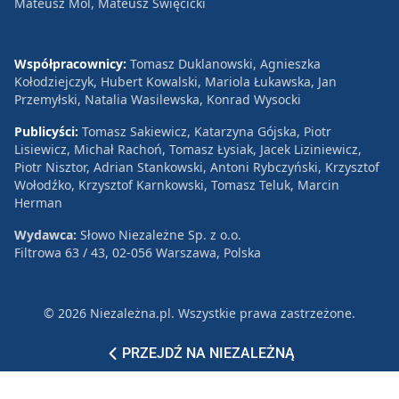
Mateusz Mol, Mateusz Święcicki
Współpracownicy:
Tomasz Duklanowski, Agnieszka
Kołodziejczyk, Hubert Kowalski, Mariola Łukawska, Jan
Przemyłski, Natalia Wasilewska, Konrad Wysocki
Publicyści:
Tomasz Sakiewicz, Katarzyna Gójska, Piotr
Lisiewicz, Michał Rachoń, Tomasz Łysiak, Jacek Liziniewicz,
Piotr Nisztor, Adrian Stankowski, Antoni Rybczyński, Krzysztof
Wołodźko, Krzysztof Karnkowski, Tomasz Teluk, Marcin
Herman
Wydawca:
Słowo Niezależne Sp. z o.o.
Filtrowa 63 / 43, 02-056 Warszawa, Polska
© 2026 Niezależna.pl. Wszystkie prawa zastrzeżone.
Patronat
Reklama
Polityka prywatności
PRZEJDŹ NA NIEZALEŻNĄ