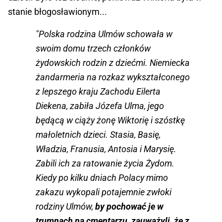
stanie błogosławionym...
"Polska rodzina Ulmów schowała w
swoim domu trzech członków
żydowskich rodzin z dziećmi. Niemiecka
żandarmeria na rozkaz wykształconego
z lepszego kraju Zachodu Eilerta
Diekena, zabiła Józefa Ulma, jego
będącą w ciąży żonę Wiktorię i szóstkę
małoletnich dzieci. Stasia, Basię,
Władzia, Franusia, Antosia i Marysię.
Zabili ich za ratowanie życia Żydom.
Kiedy po kilku dniach Polacy mimo
zakazu wykopali potajemnie zwłoki
rodziny Ulmów,
by pochować je w
trumnach na cmentarzu, zauważyli, że z