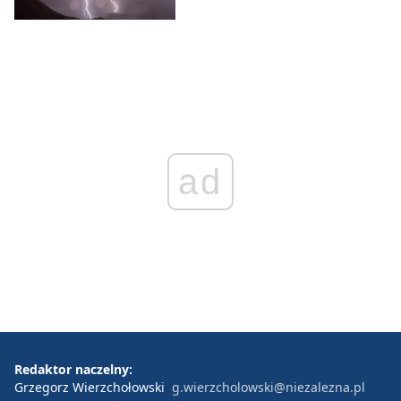
ad
Redaktor naczelny:
Grzegorz Wierzchołowski
g.wierzcholowski@niezalezna.pl