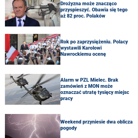
Drożyzna może znacząco
przyspieszyć. Obawia się tego
aż 82 proc. Polaków
Rok po zaprzysiężeniu. Polacy
wystawili Karolowi
Nawrockiemu ocenę
Alarm w PZL Mielec. Brak
zamówień z MON może
oznaczać utratę tysięcy miejsc
pracy
Weekend przyniesie dwa oblicza
pogody