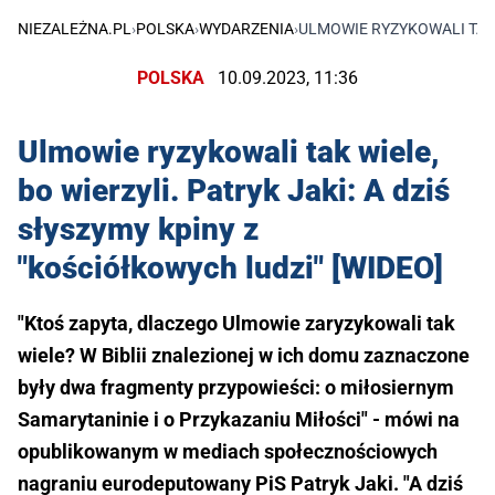
NIEZALEŻNA.PL
›
POLSKA
›
WYDARZENIA
›
ULMOWIE RYZYKOWALI TAK W
POLSKA
10.09.2023, 11:36
Ulmowie ryzykowali tak wiele,
bo wierzyli. Patryk Jaki: A dziś
słyszymy kpiny z
"kościółkowych ludzi" [WIDEO]
"Ktoś zapyta, dlaczego Ulmowie zaryzykowali tak
wiele? W Biblii znalezionej w ich domu zaznaczone
były dwa fragmenty przypowieści: o miłosiernym
Samarytaninie i o Przykazaniu Miłości" - mówi na
opublikowanym w mediach społecznościowych
nagraniu eurodeputowany PiS Patryk Jaki. "A dziś