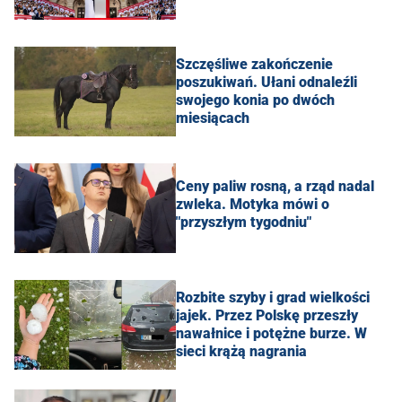
Szczęśliwe zakończenie
poszukiwań. Ułani odnaleźli
swojego konia po dwóch
miesiącach
Ceny paliw rosną, a rząd nadal
zwleka. Motyka mówi o
"przyszłym tygodniu"
Rozbite szyby i grad wielkości
jajek. Przez Polskę przeszły
nawałnice i potężne burze. W
sieci krążą nagrania