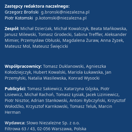
Zastępcy redaktora naczelnego:
Grzegorz Broński
g.bronski@niezalezna.pl
Piotr Kotomski
p.kotomski@niezalezna.pl
Zespół:
Michał Dzierżak, Michał Kowalczyk, Beata Mańkowska,
Janusz Milewski, Tomasz Grodecki, Sabina Treffler, Aleksander
Mimier, Przemysław Obłuski, Magdalena Żuraw, Anna Zyzek,
Mateusz Mol, Mateusz Święcicki
Współpracownicy:
Tomasz Duklanowski, Agnieszka
Kołodziejczyk, Hubert Kowalski, Mariola Łukawska, Jan
Przemyłski, Natalia Wasilewska, Konrad Wysocki
Publicyści:
Tomasz Sakiewicz, Katarzyna Gójska, Piotr
Lisiewicz, Michał Rachoń, Tomasz Łysiak, Jacek Liziniewicz,
Piotr Nisztor, Adrian Stankowski, Antoni Rybczyński, Krzysztof
Wołodźko, Krzysztof Karnkowski, Tomasz Teluk, Marcin
Herman
Wydawca:
Słowo Niezależne Sp. z o.o.
Filtrowa 63 / 43, 02-056 Warszawa, Polska