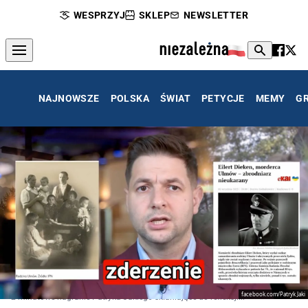
WESPRZYJ
SKLEP
NEWSLETTER
NAJNOWSZE
POLSKA
ŚWIAT
PETYCJE
MEMY
G
facebook.com/Patryk Jaki
2-minutowe nagranie Patryka Jakiego skłaniające do refleksji...