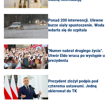
Ponad 200 interwencji. Ulewne
burze siały spustoszenie. Woda
wdarła się do szpitala
"Numer nabrał drugiego życia".
Utwór Eldo wraca po występie u
prezydenta
Prezydent złożył podpis pod
czterema ustawami. Jedną
skierował do TK