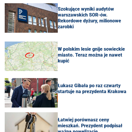
Szokujące wyniki audytów
warszawskich SOR-ów.
Rekordowe dyżury, milionowe
zarobki
W polskim lesie gnije sowieckie
miasto. Teraz można je nawet
kupić
Łukasz Gibała po raz czwarty
startuje na prezydenta Krakowa
Łatwiej porównasz ceny
mieszkań. Prezydent podpisał
ważną nowelizację