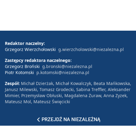
Redaktor naczelny:
Grzegorz Wierzchołowski
g.wierzcholowski@niezalezna.pl
Zastępcy redaktora naczelnego:
Grzegorz Broński
g.bronski@niezalezna.pl
Piotr Kotomski
p.kotomski@niezalezna.pl
Zespół:
Michał Dzierżak, Michał Kowalczyk, Beata Mańkowska,
Janusz Milewski, Tomasz Grodecki, Sabina Treffler, Aleksander
Mimier, Przemysław Obłuski, Magdalena Żuraw, Anna Zyzek,
Mateusz Mol, Mateusz Święcicki
Współpracownicy:
Tomasz Duklanowski, Agnieszka
Kołodziejczyk, Hubert Kowalski, Mariola Łukawska, Jan
Przemyłski, Natalia Wasilewska, Konrad Wysocki
Publicyści:
Tomasz Sakiewicz, Katarzyna Gójska, Piotr
Lisiewicz, Michał Rachoń, Tomasz Łysiak, Jacek Liziniewicz,
Piotr Nisztor, Adrian Stankowski, Antoni Rybczyński, Krzysztof
PRZEJDŹ NA NIEZALEŻNĄ
Wołodźko, Krzysztof Karnkowski, Tomasz Teluk, Marcin
Herman