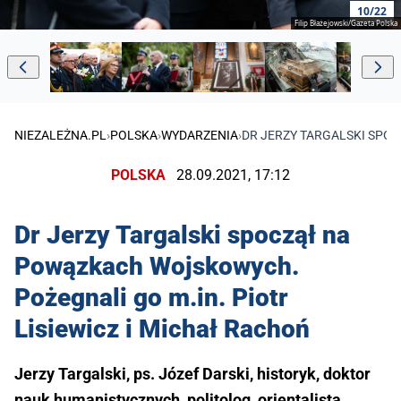
10/22
Filip Błażejowski/Gazeta Polska
NIEZALEŻNA.PL
›
POLSKA
›
WYDARZENIA
›
DR JERZY TARGALSKI SPOC
POLSKA
28.09.2021, 17:12
Dr Jerzy Targalski spoczął na
Powązkach Wojskowych.
Pożegnali go m.in. Piotr
Lisiewicz i Michał Rachoń
Jerzy Targalski, ps. Józef Darski, historyk, doktor
nauk humanistycznych, politolog, orientalista,