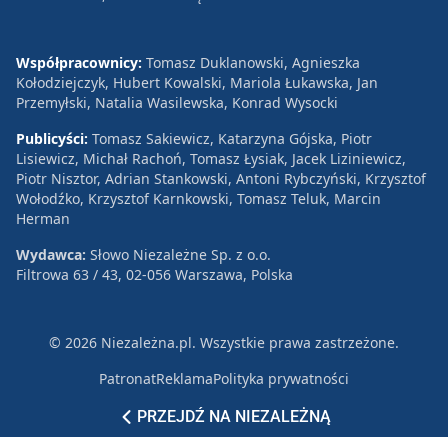
Współpracownicy:
Tomasz Duklanowski, Agnieszka
Kołodziejczyk, Hubert Kowalski, Mariola Łukawska, Jan
Przemyłski, Natalia Wasilewska, Konrad Wysocki
Publicyści:
Tomasz Sakiewicz, Katarzyna Gójska, Piotr
Lisiewicz, Michał Rachoń, Tomasz Łysiak, Jacek Liziniewicz,
Piotr Nisztor, Adrian Stankowski, Antoni Rybczyński, Krzysztof
Wołodźko, Krzysztof Karnkowski, Tomasz Teluk, Marcin
Herman
Wydawca:
Słowo Niezależne Sp. z o.o.
Filtrowa 63 / 43, 02-056 Warszawa, Polska
© 2026 Niezależna.pl. Wszystkie prawa zastrzeżone.
Patronat
Reklama
Polityka prywatności
PRZEJDŹ NA NIEZALEŻNĄ