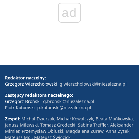
ad
Redaktor naczelny:
Grzegorz Wierzchołowski
g.wierzcholowski@niezalezna.pl
Zastępcy redaktora naczelnego:
Grzegorz Broński
g.bronski@niezalezna.pl
Piotr Kotomski
p.kotomski@niezalezna.pl
Zespół:
Michał Dzierżak, Michał Kowalczyk, Beata Mańkowska,
Janusz Milewski, Tomasz Grodecki, Sabina Treffler, Aleksander
Mimier, Przemysław Obłuski, Magdalena Żuraw, Anna Zyzek,
Mateusz Mol, Mateusz Święcicki