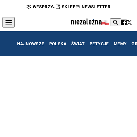
WESPRZYJ
SKLEP
NEWSLETTER
NAJNOWSZE
POLSKA
ŚWIAT
PETYCJE
MEMY
G