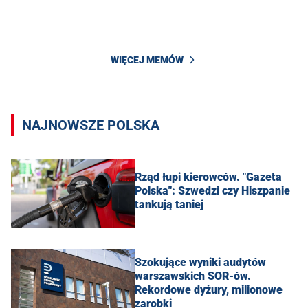
WIĘCEJ MEMÓW
NAJNOWSZE POLSKA
Rząd łupi kierowców. "Gazeta
Polska": Szwedzi czy Hiszpanie
tankują taniej
Szokujące wyniki audytów
warszawskich SOR-ów.
Rekordowe dyżury, milionowe
zarobki