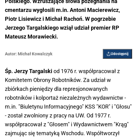
Polskiego. Wzruszające słowa pożegnania na
cmentarzu wygłosili m.in. Antoni Macierewicz,
Piotr Lisiewicz i Michał Rachoń. W pogrzebie
Jerzego Targalskiego wziął udział premier RP
Mateusz Morawiecki.
Autor:
Michał Kowalczyk
Udostępnij
Śp. Jerzy Targalski
od 1976 r. współpracował z
Komitetem Obrony Robotników. Za udział w
zbiórkach pieniędzy dla represjonowanych
robotników i kolportaż niezależnych wydawnictw -
m.in. "Biuletynu Informacyjnego" KSS "KOR" i "Głosu"
- został zwolniony z pracy na UW. Od 1977 r.
współpracował z "Głosem" i Wydawnictwem "Krąg"
zajmując się tematyką Wschodu. Współtworzył