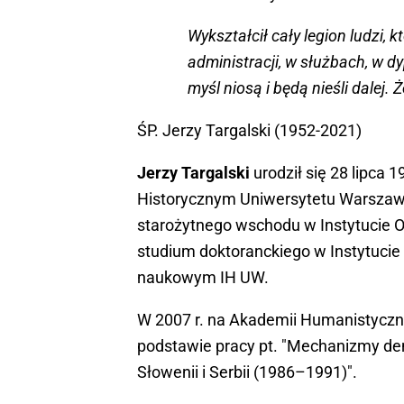
Na koniec ze strony redaktora Racho
Wykształcił cały legion ludzi, 
administracji, w służbach, w dy
myśl niosą i będą nieśli dalej.
ŚP. Jerzy Targalski (1952-2021)
Jerzy Targalski
urodził się 28 lipca 
Historycznym Uniwersytetu Warszawski
starożytnego wschodu w Instytucie 
studium doktoranckiego w Instytuci
naukowym IH UW.
W 2007 r. na Akademii Humanistyczne
podstawie pracy pt. "Mechanizmy d
Słowenii i Serbii (1986–1991)".