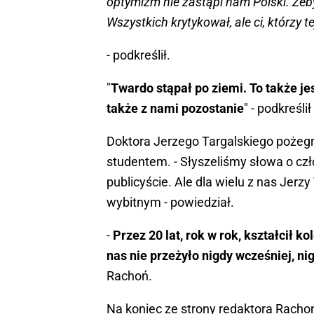
inicjatyw, czasami bylejakość i przed t
optymizm nie zastąpi nam Polski. Żeby
Wszystkich krytykował, ale ci, którzy te
- podkreślił.
"
Twardo stąpał po ziemi. To także je
także z nami pozostanie
" - podkreśli
Doktora Jerzego Targalskiego pożegna
studentem. - Słyszeliśmy słowa o cz
publicyście. Ale dla wielu z nas Jerz
wybitnym - powiedział.
-
Przez 20 lat, rok w rok, kształcił k
nas nie przeżyło nigdy wcześniej, ni
Rachoń.