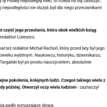
ą bylejakością przestrzegał - jakby chciał powiedzieć, że
 tę Polskę niepodległą mieć, to trzeba na nią zasłużyć.
j niepodległości nie służyli, byli dla niego przeciwnikami
st część jego przesłania, która obok wielkich ksiąg
ł redaktor Lisiewicz.
ł też redaktor Michał Rachoń, który przed laty był jego
łowieku wybitnym. Naukowcu, historyku, dziennikarzu,
y Targalski był po prostu nauczycielem, absolutnie
olejne pokolenia, kolejnych ludzi. Czegoś takiego wielu z
gdy później. Otworzył oczy wielu ludziom
- zaznaczył