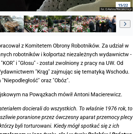
15/22
fot. O.Alehno/Niezalezna.pl
pracował z Komitetem Obrony Robotników. Za udział w
anych robotników i kolportaż niezależnych wydawnictw -
"KOR" i "Głosu" - został zwolniony z pracy na UW. Od
 Wydawnictwem "Krąg" zajmując się tematyką Wschodu.
"Niepodległość" oraz "Obóz".
Wojskowym na Powązkach mówił Antoni Macierewicz.
ateriałem docierali do wszystkich. To właśnie 1976 rok, to
aszliwie poranione przez ówczesny aparat przemocy plecy