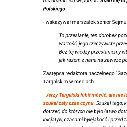
robotników, kiedy mógł dotknąć ludzi, 
rodzinami i ich wspomóc.
Stało się t
Polskiego
- wskazywał marszałek senior Sejmu 
To przesłanie, ten dorobek poz
wartość, jego rzeczywiste prz
Bez tej wiedzy przestaniemy is
jak razem z nami na zawsze po
Zastępca redaktora naczelnego "Gaze
Targalskim w mediach.
-
Jerzy Targalski lubił mówić, ale nie 
szukał cały czas czynu.
Szukał tego, k
dotrzeć, do których nie było łatwo do