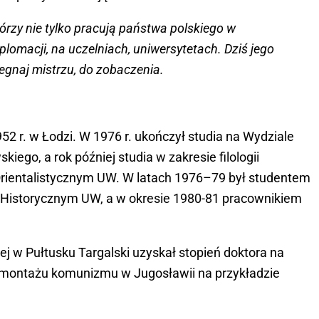
nia padły wzruszające słowa:
którzy nie tylko pracują państwa polskiego w
plomacji, na uczelniach, uniwersytetach. Dziś jego
 Żegnaj mistrzu, do zobaczenia.
1952 r. w Łodzi. W 1976 r. ukończył studia na Wydziale
ego, a rok później studia w zakresie filologii
Orientalistycznym UW. W latach 1976–79 był studentem
e Historycznym UW, a w okresie 1980-81 pracownikiem
j w Pułtusku Targalski uzyskał stopień doktora na
emontażu komunizmu w Jugosławii na przykładzie