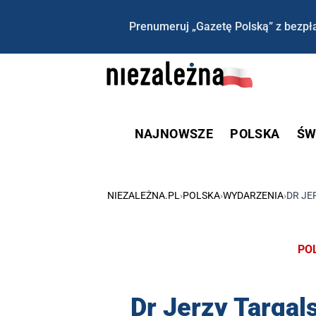
Prenumeruj „Gazetę Polską” z bezpła
NAJNOWSZE
POLSKA
ŚW
NIEZALEŻNA.PL
›
POLSKA
›
WYDARZENIA
›
DR JE
PO