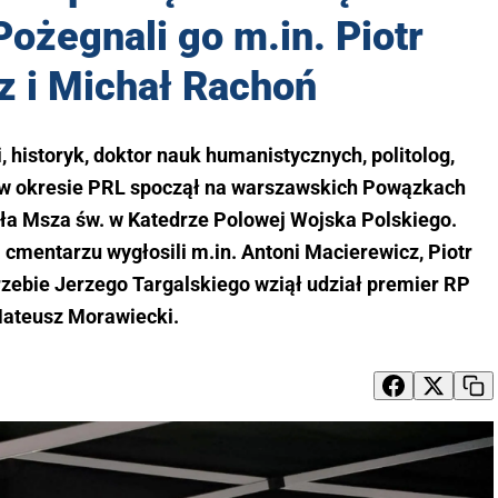
ski spoczął na Powązkach
ożegnali go m.in. Piotr
z i Michał Rachoń
i, historyk, doktor nauk humanistycznych, politolog,
ny w okresie PRL spoczął na warszawskich Powązkach
a Msza św. w Katedrze Polowej Wojska Polskiego.
cmentarzu wygłosili m.in. Antoni Macierewicz, Piotr
rzebie Jerzego Targalskiego wziął udział premier RP
ateusz Morawiecki.