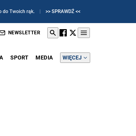
o do Twoich rąk.
|
>> SPRAWDŹ <<
NEWSLETTER
A
SPORT
MEDIA
WIĘCEJ
O M.IN. PIOTR LISIEWICZ I MICHAŁ RACHOŃ