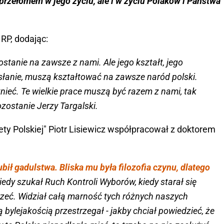
którzy byli torturowani. Kiedy mógł spotkać się z ich
o przełomem w jego życiu, ale i w życiu Polaków i Państwa
RP, dodając:
ostanie na zawsze z nami. Ale jego kształt, jego
esłanie, muszą kształtować na zawsze naród polski.
tnieć. Te wielkie prace muszą być razem z nami, tak
zostanie Jerzy Targalski.
ty Polskiej" Piotr Lisiewicz współpracował z doktorem
lubił gadulstwa. Bliska mu była filozofia czynu, dlatego
iedy szukał Ruch Kontroli Wyborów, kiedy starał się
trzeć. Widział całą marność tych różnych naszych