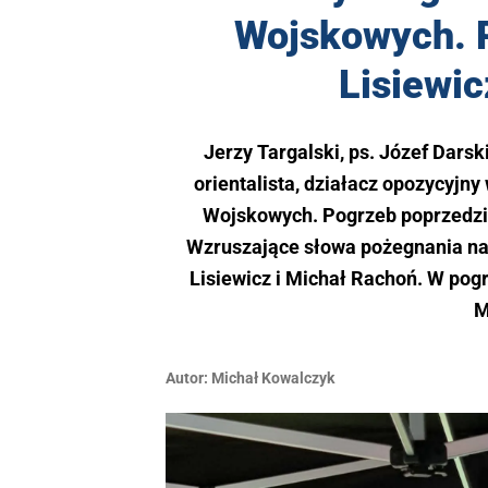
Dr Jerzy Targal
Wojskowych. P
Lisiewic
Jerzy Targalski, ps. Józef Darsk
orientalista, działacz opozycyj
Wojskowych. Pogrzeb poprzedził
Wzruszające słowa pożegnania na 
Lisiewicz i Michał Rachoń. W pog
M
Autor:
Michał Kowalczyk