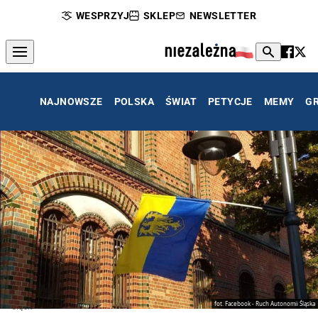
WESPRZYJ
SKLEP
NEWSLETTER
NAJNOWSZE
POLSKA
ŚWIAT
PETYCJE
MEMY
G
fot. Facebook - Ruch Autonomii Śląska
Śląsk