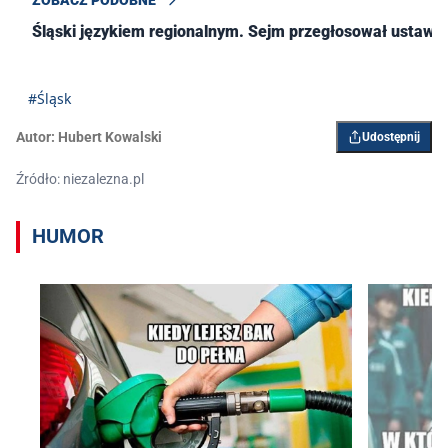
ZOBACZ PODOBNE
Śląski językiem regionalnym. Sejm przegłosował ustawę
#Śląsk
Autor:
Hubert Kowalski
Udostępnij
Źródło: niezalezna.pl
HUMOR