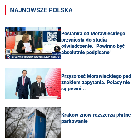
NAJNOWSZE POLSKA
Posłanka od Morawieckiego
przyniosła do studia
oświadczenie. "Powinno być
absolutnie podpisane"
Przyszłość Morawieckiego pod
znakiem zapytania. Polacy nie
są pewni...
Kraków znów rozszerza płatne
parkowanie