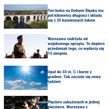
Ten kolos na Dolnym Śląsku ma
pół kilometra długości i składa
się z 35 kamiennych łuków
Warszawa zadrżała od
wojskowego sprzętu. To dopiero
przedsmak tego, co wydarzy się
15 sierpnia
Upał do 33 st. C i burze z
gradem. Tak zacznie się nowy
tydzień
Pięcioro zakażonych w jednej
placówce. Warszawa z