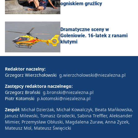
ogniskiem gruźlicy
Dramatyczne sceny w
Goleniowie. 16-latek z ranami
kłutymi
Redaktor naczelny:
Grzegorz Wierzchołowski
g.wierzcholowski@niezalezna.pl
Zastępcy redaktora naczelnego:
Grzegorz Broński
g.bronski@niezalezna.pl
Piotr Kotomski
p.kotomski@niezalezna.pl
Zespół:
Michał Dzierżak, Michał Kowalczyk, Beata Mańkowska,
Janusz Milewski, Tomasz Grodecki, Sabina Treffler, Aleksander
Mimier, Przemysław Obłuski, Magdalena Żuraw, Anna Zyzek,
Mateusz Mol, Mateusz Święcicki