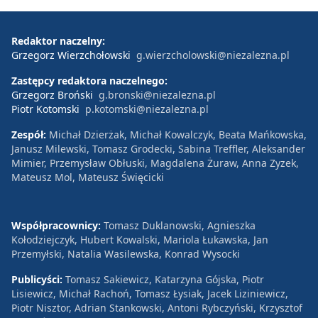
Redaktor naczelny:
Grzegorz Wierzchołowski
g.wierzcholowski@niezalezna.pl
Zastępcy redaktora naczelnego:
Grzegorz Broński
g.bronski@niezalezna.pl
Piotr Kotomski
p.kotomski@niezalezna.pl
Zespół:
Michał Dzierżak, Michał Kowalczyk, Beata Mańkowska,
Janusz Milewski, Tomasz Grodecki, Sabina Treffler, Aleksander
Mimier, Przemysław Obłuski, Magdalena Żuraw, Anna Zyzek,
Mateusz Mol, Mateusz Święcicki
Współpracownicy:
Tomasz Duklanowski, Agnieszka
Kołodziejczyk, Hubert Kowalski, Mariola Łukawska, Jan
Przemyłski, Natalia Wasilewska, Konrad Wysocki
Publicyści:
Tomasz Sakiewicz, Katarzyna Gójska, Piotr
Lisiewicz, Michał Rachoń, Tomasz Łysiak, Jacek Liziniewicz,
Piotr Nisztor, Adrian Stankowski, Antoni Rybczyński, Krzysztof