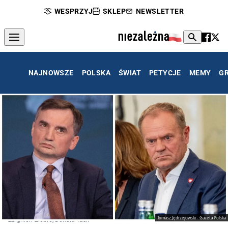
WESPRZYJ
SKLEP
NEWSLETTER
NAJNOWSZE
POLSKA
ŚWIAT
PETYCJE
MEMY
G
Tomasz Jędrzejowski - Gazeta Polska
Zbigniew Ziobro, Donald Tusk