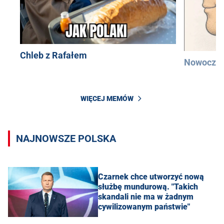
Chleb z Rafałem
Nowocześ
WIĘCEJ MEMÓW
NAJNOWSZE POLSKA
Czarnek chce utworzyć nową
służbę mundurową. "Takich
skandali nie ma w żadnym
cywilizowanym państwie"