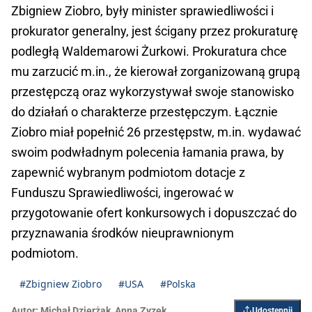
Zbigniew Ziobro, były minister sprawiedliwości i
prokurator generalny, jest ścigany przez prokuraturę
podległą Waldemarowi Żurkowi. Prokuratura chce
mu zarzucić m.in., że kierował zorganizowaną grupą
przestępczą oraz wykorzystywał swoje stanowisko
do działań o charakterze przestępczym. Łącznie
Ziobro miał popełnić 26 przestępstw, m.in. wydawać
swoim podwładnym polecenia łamania prawa, by
zapewnić wybranym podmiotom dotacje z
Funduszu Sprawiedliwości, ingerować w
przygotowanie ofert konkursowych i dopuszczać do
przyznawania środków nieuprawnionym
podmiotom.
#Zbigniew Ziobro
#USA
#Polska
Autor:
Michał Dzierżak
,
Anna Zyzek
Udostępnij