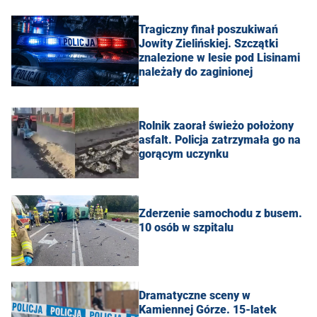
Tragiczny finał poszukiwań
Jowity Zielińskiej. Szczątki
znalezione w lesie pod Lisinami
należały do zaginionej
Rolnik zaorał świeżo położony
asfalt. Policja zatrzymała go na
gorącym uczynku
Zderzenie samochodu z busem.
10 osób w szpitalu
Dramatyczne sceny w
Kamiennej Górze. 15-latek