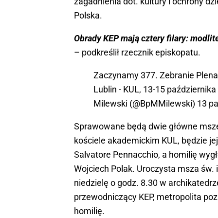
zagadnienia dot. kultury i ochrony d
Polska.
Obrady KEP mają cztery filary: modlit
– podkreślił rzecznik episkopatu.
Zaczynamy 377. Zebranie Plena
Lublin - KUL, 13-15 października
Milewski (@BpMMilewski)
13 pa
Sprawowane będą dwie główne msze ś
kościele akademickim KUL, będzie je
Salvatore Pennacchio, a homilię wygł
Wojciech Polak. Uroczysta msza św. 
niedzielę o godz. 8.30 w archikatedr
przewodniczący KEP, metropolita poz
homilię.