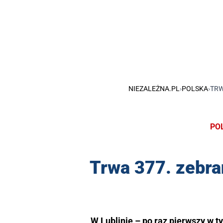
NIEZALEŻNA.PL
›
POLSKA
›
TRW
PO
Trwa 377. zebra
W Lublinie – po raz pierwszy w t