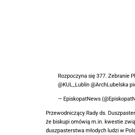
Rozpoczyna się 377. Zebranie Pl
@KUL_Lublin
@ArchLubelska
pi
— EpiskopatNews (@Episkopat
Przewodniczący Rady ds. Duszpaster
że biskupi omówią m.in. kwestie zw
duszpasterstwa młodych ludzi w Pol