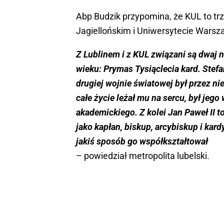
Abp Budzik przypomina, że KUL to trz
Jagiellońskim i Uniwersytecie Wars
Z Lublinem i z KUL związani są dwaj 
wieku: Prymas Tysiąclecia kard. Stef
drugiej wojnie światowej był przez ni
całe życie leżał mu na sercu, był je
akademickiego. Z kolei Jan Paweł II to
jako kapłan, biskup, arcybiskup i kar
jakiś sposób go współkształtował
– powiedział metropolita lubelski.