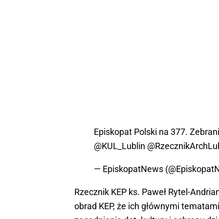
Episkopat Polski na 377. Zebran
@KUL_Lublin
@RzecznikArchLu
— EpiskopatNews (@Episkopat
Rzecznik KEP ks. Paweł Rytel-Andria
obrad KEP, że ich głównymi tematami