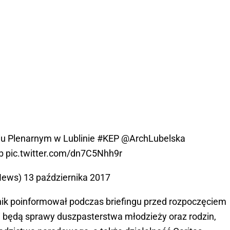
iu Plenarnym w Lublinie
#KEP
@ArchLubelska
b
pic.twitter.com/dn7C5Nhh9r
News)
13 października 2017
nik poinformował podczas briefingu przed rozpoczęciem
 będą sprawy duszpasterstwa młodzieży oraz rodzin,