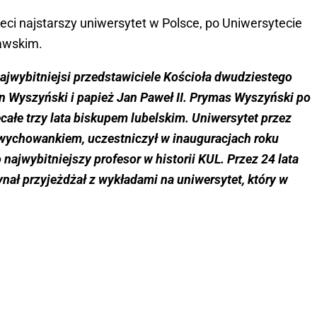
eci najstarszy uniwersytet w Polsce, po Uniwersytecie
zawskim.
najwybitniejsi przedstawiciele Kościoła dwudziestego
an Wyszyński i papież Jan Paweł II. Prymas Wyszyński po
ecałe trzy lata biskupem lubelskim. Uniwersytet przez
go wychowankiem, uczestniczył w inauguracjach roku
 najwybitniejszy profesor w historii KUL. Przez 24 lata
dynał przyjeżdżał z wykładami na uniwersytet, który w