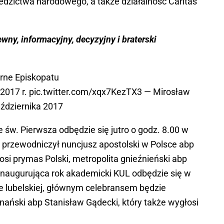
ziedzictwa narodowego, a także działalność Caritas
ewny, informacyjny, decyzyjny i braterski
rne Episkopatu
 2017 r.
pic.twitter.com/xqx7KezTX3
— Mirosław
ździernika 2017
w. Pierwsza odbędzie się jutro o godz. 8.00 w
j przewodniczył nuncjusz apostolski w Polsce abp
osi prymas Polski, metropolita gnieźnieński abp
inaugurująca rok akademicki KUL odbędzie się w
ze lubelskiej, głównym celebransem będzie
nański abp Stanisław Gądecki, który także wygłosi