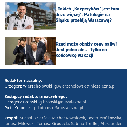
„Takich „Kacprzyków” jest tam
dużo więcej”. Patologie na
Śląsku przebiją Warszawę?
Rząd może obniży ceny paliw!
Jest jedno ale... Tylko na
końcówkę wakacji
Redaktor naczelny:
Grzegorz Wierzchołowski
g.wierzcholowski@niezalezna.pl
Zastępcy redaktora naczelnego:
Grzegorz Broński
g.bronski@niezalezna.pl
Piotr Kotomski
p.kotomski@niezalezna.pl
Zespół:
Michał Dzierżak, Michał Kowalczyk, Beata Mańkowska,
Janusz Milewski, Tomasz Grodecki, Sabina Treffler, Aleksander