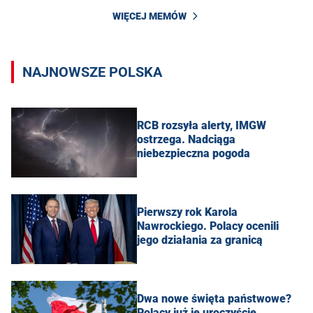
WIĘCEJ MEMÓW
NAJNOWSZE POLSKA
RCB rozsyła alerty, IMGW
ostrzega. Nadciąga
niebezpieczna pogoda
Pierwszy rok Karola
Nawrockiego. Polacy ocenili
jego działania za granicą
Dwa nowe święta państwowe?
Polacy już je uroczyście