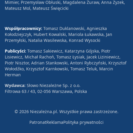
Mimier, Przemysław Obłuski, Magdalena Żuraw, Anna Zyzek,
Mateusz Mol, Mateusz Święcicki
Współpracownicy:
Tomasz Duklanowski, Agnieszka
Kołodziejczyk, Hubert Kowalski, Mariola Łukawska, Jan
Przemyłski, Natalia Wasilewska, Konrad Wysocki
Publicyści:
Tomasz Sakiewicz, Katarzyna Gójska, Piotr
Lisiewicz, Michał Rachoń, Tomasz Łysiak, Jacek Liziniewicz,
Piotr Nisztor, Adrian Stankowski, Antoni Rybczyński, Krzysztof
Wołodźko, Krzysztof Karnkowski, Tomasz Teluk, Marcin
Herman
Wydawca:
Słowo Niezależne Sp. z o.o.
Filtrowa 63 / 43, 02-056 Warszawa, Polska
© 2026 Niezależna.pl. Wszystkie prawa zastrzeżone.
Patronat
Reklama
Polityka prywatności