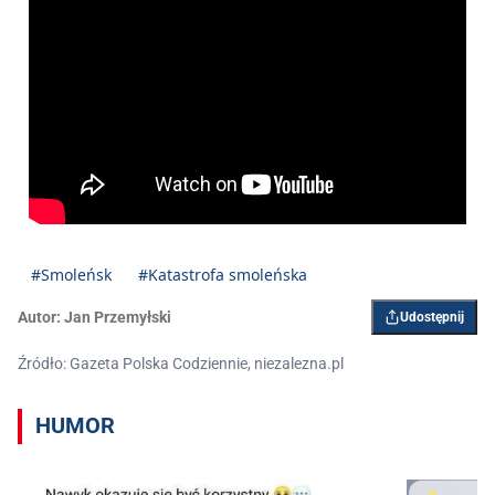
#Smoleńsk
#Katastrofa smoleńska
Autor:
Jan Przemyłski
Udostępnij
Źródło: Gazeta Polska Codziennie, niezalezna.pl
HUMOR