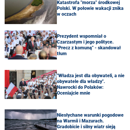
Katastrofa "morza" środkowej
Polski. W połowie wakacji znika
w oczach
Prezydent wspomniał o
Czarzastym i jego polityce.
"Precz z komuną" - skandował
tłum
"Władza jest dla obywateli, a nie
obywatele dla władzy".
Nawrocki do Polaków:
Oceniajcie mnie
Niesłychane warunki pogodowe
na Warmii i Mazurach.
Gradobicie i silny wiatr sieją