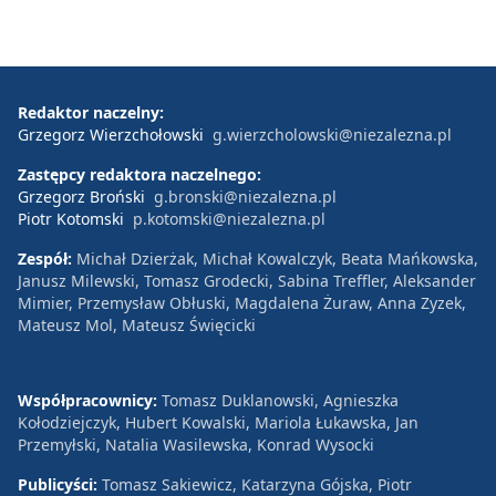
Redaktor naczelny:
Grzegorz Wierzchołowski
g.wierzcholowski@niezalezna.pl
Zastępcy redaktora naczelnego:
Grzegorz Broński
g.bronski@niezalezna.pl
Piotr Kotomski
p.kotomski@niezalezna.pl
Zespół:
Michał Dzierżak, Michał Kowalczyk, Beata Mańkowska,
Janusz Milewski, Tomasz Grodecki, Sabina Treffler, Aleksander
Mimier, Przemysław Obłuski, Magdalena Żuraw, Anna Zyzek,
Mateusz Mol, Mateusz Święcicki
Współpracownicy:
Tomasz Duklanowski, Agnieszka
Kołodziejczyk, Hubert Kowalski, Mariola Łukawska, Jan
Przemyłski, Natalia Wasilewska, Konrad Wysocki
Publicyści:
Tomasz Sakiewicz, Katarzyna Gójska, Piotr