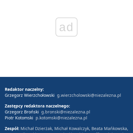
ad
Redaktor naczelny:
Grzegorz Wierzchołowski
g.wierzcholowski@niezalezna.pl
Zastępcy redaktora naczelnego:
Grzegorz Broński
g.bronski@niezalezna.pl
Piotr Kotomski
p.kotomski@niezalezna.pl
Zespół:
Michał Dzierżak, Michał Kowalczyk, Beata Mańkowska,