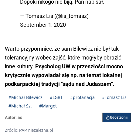
Dopóki nikogo nie biją, Pan napisał.
— Tomasz Lis (@lis_tomasz)
September 1, 2020
Warto przypomnieć, że sam Bilewicz nie był tak
tolerancyjny wobec zajść, które mogłyby obrazić
inne kultury.
Psycholog UW w przeszłości mocno
krytycznie wypowiadał się np. na temat lokalnej
podkarpackiej tradycji "sądu nad Judaszem".
#Michał Bilewicz
#LGBT
#profanacja
#Tomasz Lis
#Michał Sz.
#Margot
Autor:
as
Udostępnij
Źródło: PAP, niezalezna.pl