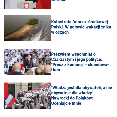
Katastrofa "morza" środkowej
Polski. W połowie wakacji znika
w oczach
Prezydent wspomniał o
Czarzastym i jego polityce.
"Precz z komuną" - skandował
tłum
"Władza jest dla obywateli, a nie
obywatele dla władzy".
Nawrocki do Polaków:
Oceniajcie mnie