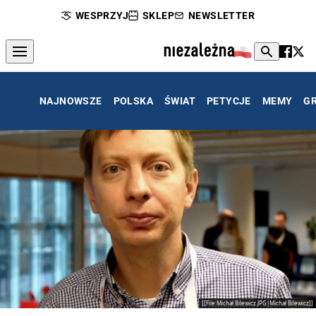
WESPRZYJ
SKLEP
NEWSLETTER
NAJNOWSZE
POLSKA
ŚWIAT
PETYCJE
MEMY
G
[[File:Michał Bilewicz.JPG|Michał Bilewicz]]