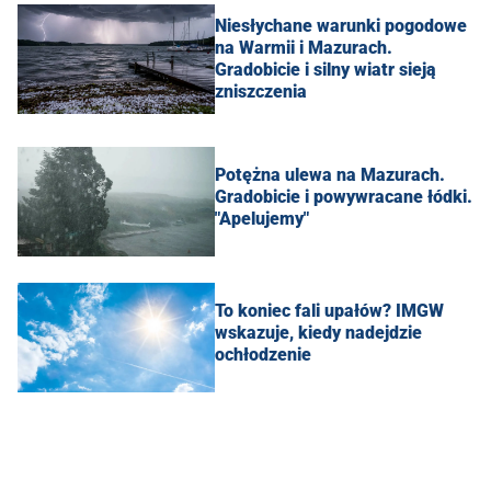
Niesłychane warunki pogodowe
na Warmii i Mazurach.
Gradobicie i silny wiatr sieją
zniszczenia
Potężna ulewa na Mazurach.
Gradobicie i powywracane łódki.
"Apelujemy"
To koniec fali upałów? IMGW
wskazuje, kiedy nadejdzie
ochłodzenie