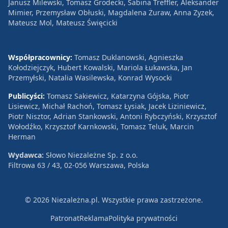
Janusz Milewski, Tomasz Grodecki, Sabina Treffler, Aleksander
Mimier, Przemysław Obłuski, Magdalena Żuraw, Anna Zyzek,
Mateusz Mol, Mateusz Święcicki
Współpracownicy:
Tomasz Duklanowski, Agnieszka
Kołodziejczyk, Hubert Kowalski, Mariola Łukawska, Jan
Przemyłski, Natalia Wasilewska, Konrad Wysocki
Publicyści:
Tomasz Sakiewicz, Katarzyna Gójska, Piotr
Lisiewicz, Michał Rachoń, Tomasz Łysiak, Jacek Liziniewicz,
Piotr Nisztor, Adrian Stankowski, Antoni Rybczyński, Krzysztof
Wołodźko, Krzysztof Karnkowski, Tomasz Teluk, Marcin
Herman
Wydawca:
Słowo Niezależne Sp. z o.o.
Filtrowa 63 / 43, 02-056 Warszawa, Polska
© 2026 Niezależna.pl. Wszystkie prawa zastrzeżone.
Patronat
Reklama
Polityka prywatności