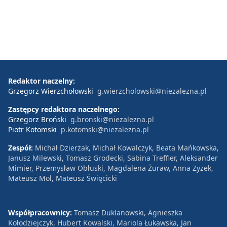
Redaktor naczelny:
Grzegorz Wierzchołowski
g.wierzcholowski@niezalezna.pl
Zastępcy redaktora naczelnego:
Grzegorz Broński
g.bronski@niezalezna.pl
Piotr Kotomski
p.kotomski@niezalezna.pl
Zespół:
Michał Dzierżak, Michał Kowalczyk, Beata Mańkowska,
Janusz Milewski, Tomasz Grodecki, Sabina Treffler, Aleksander
Mimier, Przemysław Obłuski, Magdalena Żuraw, Anna Zyzek,
Mateusz Mol, Mateusz Święcicki
Współpracownicy:
Tomasz Duklanowski, Agnieszka
Kołodziejczyk, Hubert Kowalski, Mariola Łukawska, Jan