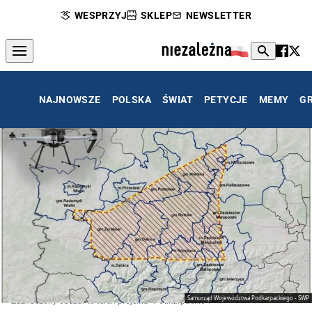
WESPRZYJ
SKLEP
NEWSLETTER
NAJNOWSZE
POLSKA
ŚWIAT
PETYCJE
MEMY
G
Samorząd Województwa Podkarpackiego - SWP
Zaznaczony obszar to teren projektu "Podkarpackie 1"