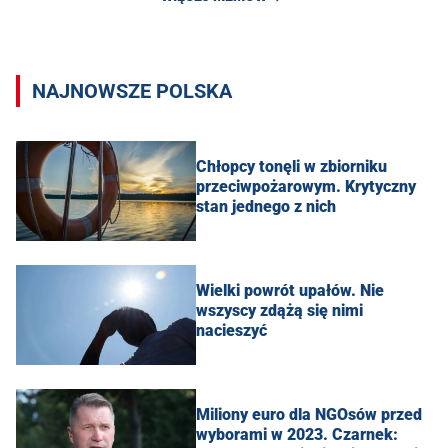
NAJNOWSZE POLSKA
Chłopcy tonęli w zbiorniku
przeciwpożarowym. Krytyczny
stan jednego z nich
Wielki powrót upałów. Nie
wszyscy zdążą się nimi
nacieszyć
Miliony euro dla NGOsów przed
wyborami w 2023. Czarnek: