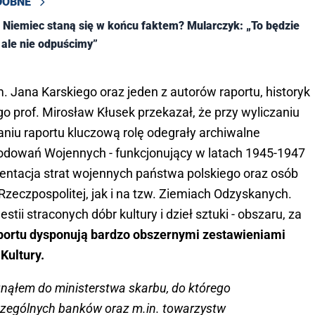
DOBNE
 Niemiec staną się w końcu faktem? Mularczyk: „To będzie
, ale nie odpuścimy”
m. Jana Karskiego oraz jeden z autorów raportu, historyk
 prof. Mirosław Kłusek przekazał, że przy wyliczaniu
aniu raportu kluczową rolę odegrały archiwalne
kodowań Wojennych - funkcjonujący w latach 1945-1947
entacja strat wojennych państwa polskiego oraz osób
Rzeczpospolitej, jak i na tzw. Ziemiach Odzyskanych.
tii straconych dóbr kultury i dzieł sztuki - obszaru, za
portu dysponują bardzo obszernymi zestawieniami
Kultury.
nąłem do ministerstwa skarbu, do którego
czególnych banków oraz m.in. towarzystw