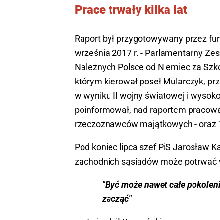
Prace trwały kilka lat
Raport był przygotowywany przez fun
września 2017 r. - Parlamentarny Z
Należnych Polsce od Niemiec za Szko
którym kierował poseł Mularczyk, prz
w wyniku II wojny światowej i wysok
poinformował, nad raportem pracowa
rzeczoznawców majątkowych - oraz 
Pod koniec lipca szef PiS Jarosław K
zachodnich sąsiadów może potrwać w
"Być może nawet całe pokolenie
zacząć"