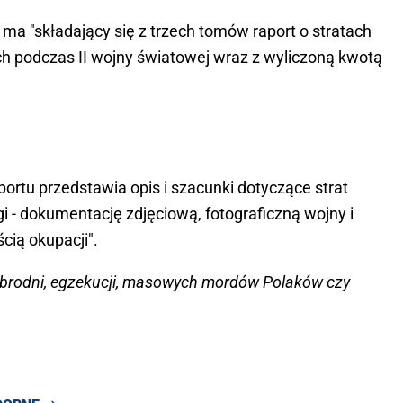
a "składający się z trzech tomów raport o stratach
ch podczas II wojny światowej wraz z wyliczoną kwotą
portu przedstawia opis i szacunki dotyczące strat
i - dokumentację zdjęciową, fotograficzną wojny i
cią okupacji".
c zbrodni, egzekucji, masowych mordów Polaków czy