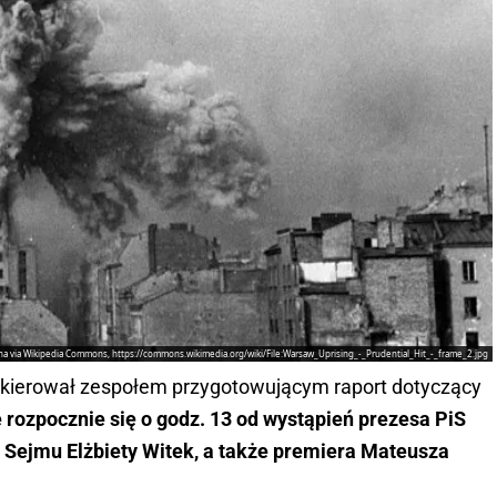
a via Wikipedia Commons, https://commons.wikimedia.org/wiki/File:Warsaw_Uprising_-_Prudential_Hit_-_frame_2.jpg
y kierował zespołem przygotowującym raport dotyczący
 rozpocznie się o godz. 13 od wystąpień prezesa PiS
Sejmu Elżbiety Witek, a także premiera Mateusza