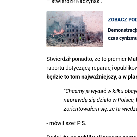
– stwierdził Kaczyński.
ZOBACZ PO
Demonstracja
czas cynizmu
Stwierdził ponadto, że to premier M
raportu dotyczącą reparacji opubliko
będzie to tom najważniejszy, a w pla
"Chcemy je wydać w kilku obcyc
naprawdę się działo w Polsce,
zorientowałem się, że ta wiedz
- mówił szef PiS.