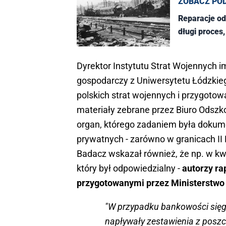
ZOBACZ PO
Reparacje od
długi proces
Dyrektor Instytutu Strat Wojennych i
gospodarczy z Uniwersytetu Łódzkiego
polskich strat wojennych i przygotow
materiały zebrane przez Biuro Odsz
organ, którego zadaniem była dokum
prywatnych - zarówno w granicach II 
Badacz wskazał również, że np. w kwes
który był odpowiedzialny -
autorzy ra
przygotowanymi przez Ministerstwo 
"W przypadku bankowości sięg
napływały zestawienia z posz