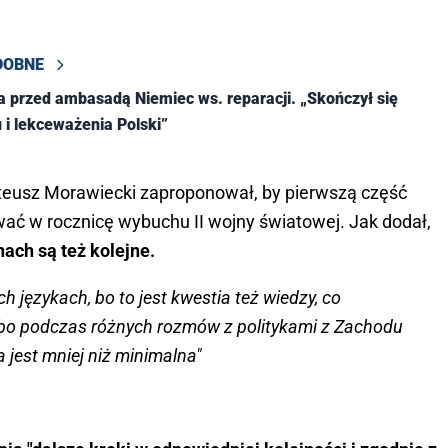
DOBNE
 przed ambasadą Niemiec ws. reparacji. „Skończył się
 i lekceważenia Polski”
ateusz Morawiecki zaproponował, by pierwszą część
wać w rocznicę wybuchu II wojny światowej. Jak dodał,
nach są też kolejne.
h językach, bo to jest kwestia też wiedzy, co
 bo podczas różnych rozmów z politykami z Zachodu
a jest mniej niż minimalna"