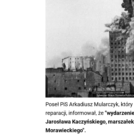
Sylwester Braun Domena Publiczn
Poseł PiS Arkadiusz Mularczyk, któr
reparacji, informował, że
"wydarzenie
Jarosława Kaczyńskiego, marszałek 
Morawieckiego".