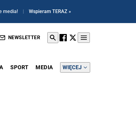
e media!
|
Wspieram TERAZ »
NEWSLETTER
A
SPORT
MEDIA
WIĘCEJ
NA ZAMKU KRÓLEWSKIM W WARSZAWIE