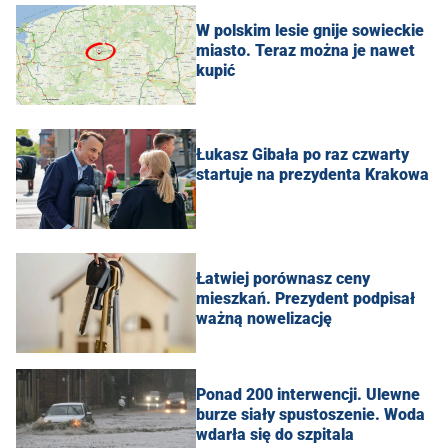
W polskim lesie gnije sowieckie
miasto. Teraz można je nawet
kupić
Łukasz Gibała po raz czwarty
startuje na prezydenta Krakowa
Łatwiej porównasz ceny
mieszkań. Prezydent podpisał
ważną nowelizację
Ponad 200 interwencji. Ulewne
burze siały spustoszenie. Woda
wdarła się do szpitala