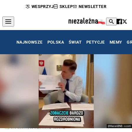
WESPRZYJ
SKLEP
NEWSLETTER
NAJNOWSZE
POLSKA
ŚWIAT
PETYCJE
MEMY
G
@MaciekBNB - x.com
Myrcha zachwyca się... nową "tabelką"