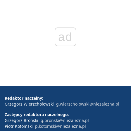
ad
Redaktor naczelny:
Grzegorz Wierzchołowski
g.wierzcholowski@niezalezna.pl
Zastępcy redaktora naczelnego:
Grzegorz Broński
g.bronski@niezalezna.pl
Piotr Kotomski
p.kotomski@niezalezna.pl