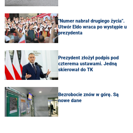
"Numer nabrał drugiego życia".
Utwór Eldo wraca po występie u
prezydenta
Prezydent złożył podpis pod
czterema ustawami. Jedną
skierował do TK
Bezrobocie znów w górę. Są
nowe dane