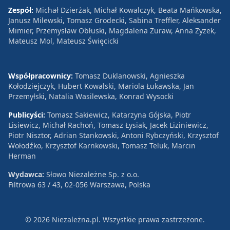
Zespół:
Michał Dzierżak, Michał Kowalczyk, Beata Mańkowska,
Janusz Milewski, Tomasz Grodecki, Sabina Treffler, Aleksander
Mimier, Przemysław Obłuski, Magdalena Żuraw, Anna Zyzek,
Mateusz Mol, Mateusz Święcicki
Współpracownicy:
Tomasz Duklanowski, Agnieszka
Kołodziejczyk, Hubert Kowalski, Mariola Łukawska, Jan
Przemyłski, Natalia Wasilewska, Konrad Wysocki
Publicyści:
Tomasz Sakiewicz, Katarzyna Gójska, Piotr
Lisiewicz, Michał Rachoń, Tomasz Łysiak, Jacek Liziniewicz,
Piotr Nisztor, Adrian Stankowski, Antoni Rybczyński, Krzysztof
Wołodźko, Krzysztof Karnkowski, Tomasz Teluk, Marcin
Herman
Wydawca:
Słowo Niezależne Sp. z o.o.
Filtrowa 63 / 43, 02-056 Warszawa, Polska
© 2026 Niezależna.pl. Wszystkie prawa zastrzeżone.