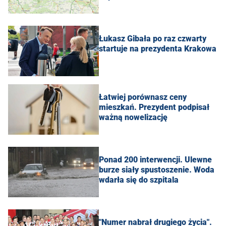
Łukasz Gibała po raz czwarty
startuje na prezydenta Krakowa
Łatwiej porównasz ceny
mieszkań. Prezydent podpisał
ważną nowelizację
Ponad 200 interwencji. Ulewne
burze siały spustoszenie. Woda
wdarła się do szpitala
"Numer nabrał drugiego życia".