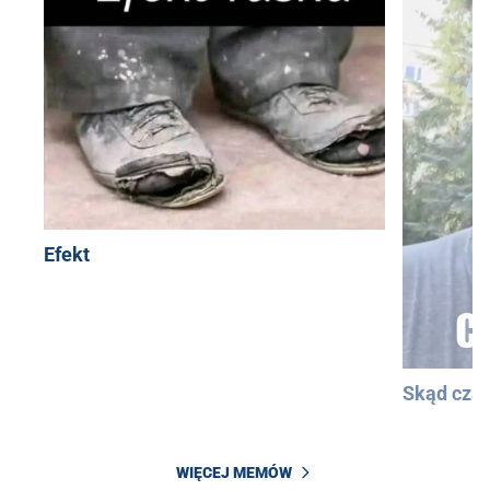
Efekt
Skąd cza
WIĘCEJ MEMÓW