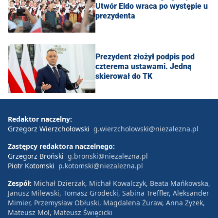
Utwór Eldo wraca po występie u
prezydenta
Prezydent złożył podpis pod
czterema ustawami. Jedną
skierował do TK
Redaktor naczelny:
Grzegorz Wierzchołowski
g.wierzcholowski@niezalezna.pl
Zastępcy redaktora naczelnego:
Grzegorz Broński
g.bronski@niezalezna.pl
Piotr Kotomski
p.kotomski@niezalezna.pl
Zespół:
Michał Dzierżak, Michał Kowalczyk, Beata Mańkowska,
Janusz Milewski, Tomasz Grodecki, Sabina Treffler, Aleksander
Mimier, Przemysław Obłuski, Magdalena Żuraw, Anna Zyzek,
Mateusz Mol, Mateusz Święcicki