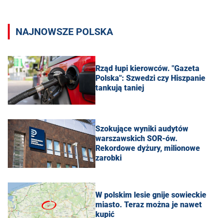
NAJNOWSZE POLSKA
Rząd łupi kierowców. "Gazeta
Polska": Szwedzi czy Hiszpanie
tankują taniej
Szokujące wyniki audytów
warszawskich SOR-ów.
Rekordowe dyżury, milionowe
zarobki
W polskim lesie gnije sowieckie
miasto. Teraz można je nawet
kupić