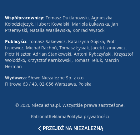
Współpracownicy:
Tomasz Duklanowski, Agnieszka
Kołodziejczyk, Hubert Kowalski, Mariola Łukawska, Jan
Przemyłski, Natalia Wasilewska, Konrad Wysocki
Publicyści:
Tomasz Sakiewicz, Katarzyna Gójska, Piotr
Lisiewicz, Michał Rachoń, Tomasz Łysiak, Jacek Liziniewicz,
Piotr Nisztor, Adrian Stankowski, Antoni Rybczyński, Krzysztof
Wołodźko, Krzysztof Karnkowski, Tomasz Teluk, Marcin
Herman
Wydawca:
Słowo Niezależne Sp. z o.o.
Filtrowa 63 / 43, 02-056 Warszawa, Polska
© 2026 Niezależna.pl. Wszystkie prawa zastrzeżone.
Patronat
Reklama
Polityka prywatności
PRZEJDŹ NA NIEZALEŻNĄ