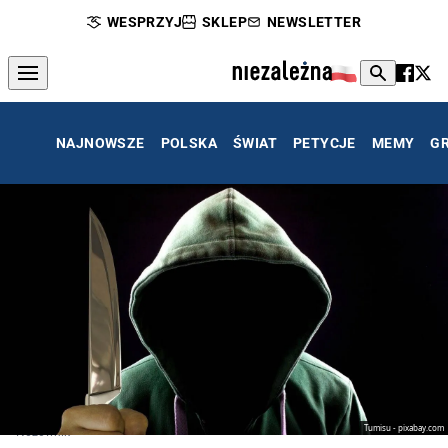
WESPRZYJ
SKLEP
NEWSLETTER
NAJNOWSZE
POLSKA
ŚWIAT
PETYCJE
MEMY
G
Tumisu - pixabay.com
Nożownik