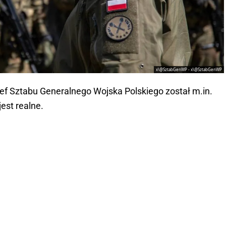
x\@SztabGenWP - x\@SztabGenWP
zef Sztabu Generalnego Wojska Polskiego został m.in.
est realne.