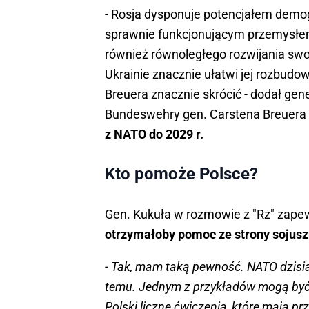
- Rosja dysponuje potencjałem demo
sprawnie funkcjonującym przemysłem
również równoległego rozwijania swo
Ukrainie znacznie ułatwi jej rozbudo
Breuera znacznie skrócić - dodał gen
Bundeswehry gen. Carstena Breuera
z NATO do 2029 r.
Kto pomoże Polsce?
Gen. Kukuła w rozmowie z "Rz" zapew
otrzymałoby pomoc ze strony sojus
- Tak, mam taką pewność. NATO dzisiaj 
temu. Jednym z przykładów mogą być
Polski liczne ćwiczenia, które mają p