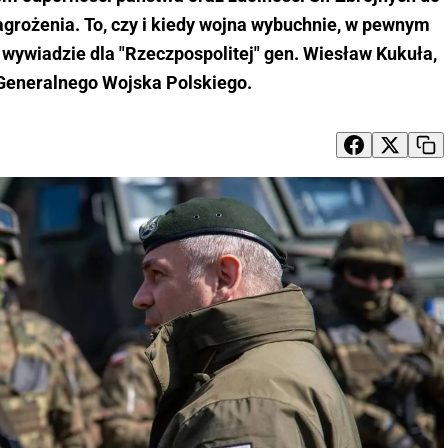
grożenia. To, czy i kiedy wojna wybuchnie, w pewnym
 wywiadzie dla "Rzeczpospolitej" gen. Wiesław Kukuła,
 Generalnego Wojska Polskiego.