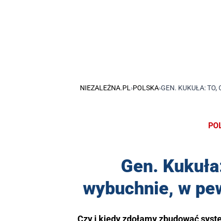
NIEZALEŻNA.PL
›
POLSKA
›
GEN. KUKUŁA: TO,
PO
Gen. Kukuła:
wybuchnie, w pe
Czy i kiedy zdołamy zbudować syste