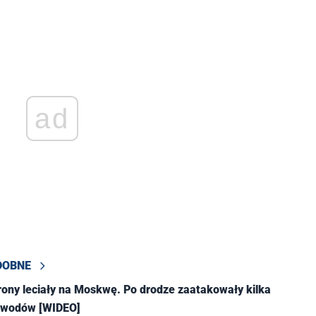
ad
DOBNE
rony leciały na Moskwę. Po drodze zaatakowały kilka
obwodów [WIDEO]