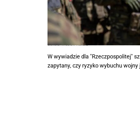
Generał Wiesław Kukuła
W wywiadzie dla "Rzeczpospolitej" s
zapytany, czy ryzyko wybuchu wojny j