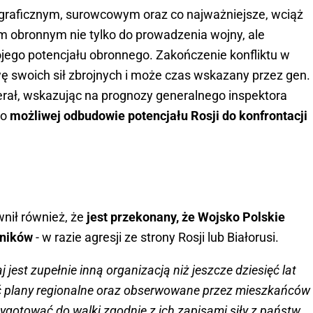
graficznym, surowcowym oraz co najważniejsze, wciąż
 obronnym nie tylko do prowadzenia wojny, ale
jego potencjału obronnego. Zakończenie konfliktu w
wę swoich sił zbrojnych i może czas wskazany przez gen.
erał, wskazując na prognozy generalnego inspektora
 o
możliwej odbudowie potencjału Rosji do konfrontacji
nił również, że
jest przekonany, że Wojsko Polskie
zników
- w razie agresji ze strony Rosji lub Białorusi.
jest zupełnie inną organizacją niż jeszcze dziesięć lat
 plany regionalne oraz obserwowane przez mieszkańców
rzygotować do walki zgodnie z ich zapisami siły z państw