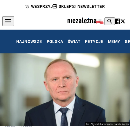
WESPRZYJ
SKLEP
NEWSLETTER
NAJNOWSZE
POLSKA
ŚWIAT
PETYCJE
MEMY
G
fot. Zbyszek Kaczmarek - Gazeta Polska
Czesław Mroczek