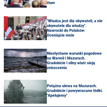
tłum
"Władza jest dla obywateli, a nie
obywatele dla władzy".
Nawrocki do Polaków:
Oceniajcie mnie
Niesłychane warunki pogodowe
na Warmii i Mazurach.
Gradobicie i silny wiatr sieją
zniszczenia
Potężna ulewa na Mazurach.
Gradobicie i powywracane łódki.
"Apelujemy"