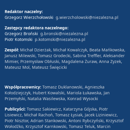
Redaktor naczelny:
Grzegorz Wierzchołowski
g.wierzcholowski@niezalezna.pl
Zastępcy redaktora naczelnego:
Grzegorz Broński
g.bronski@niezalezna.pl
Piotr Kotomski
p.kotomski@niezalezna.pl
Zespół:
Michał Dzierżak, Michał Kowalczyk, Beata Mańkowska,
Janusz Milewski, Tomasz Grodecki, Sabina Treffler, Aleksander
Mimier, Przemysław Obłuski, Magdalena Żuraw, Anna Zyzek,
Mateusz Mol, Mateusz Święcicki
Współpracownicy:
Tomasz Duklanowski, Agnieszka
Kołodziejczyk, Hubert Kowalski, Mariola Łukawska, Jan
Przemyłski, Natalia Wasilewska, Konrad Wysocki
Publicyści:
Tomasz Sakiewicz, Katarzyna Gójska, Piotr
Lisiewicz, Michał Rachoń, Tomasz Łysiak, Jacek Liziniewicz,
Piotr Nisztor, Adrian Stankowski, Antoni Rybczyński, Krzysztof
Wołodźko, Krzysztof Karnkowski, Tomasz Teluk, Marcin