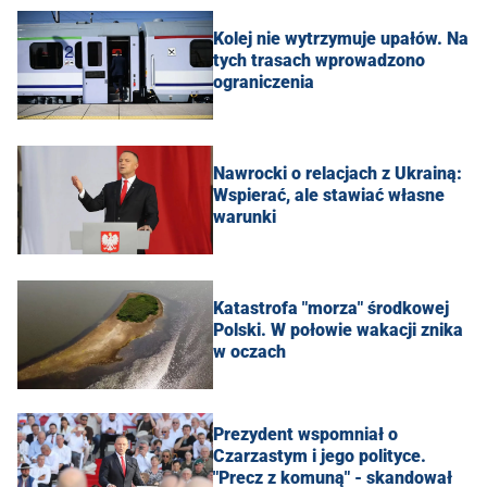
Kolej nie wytrzymuje upałów. Na
tych trasach wprowadzono
ograniczenia
Nawrocki o relacjach z Ukrainą:
Wspierać, ale stawiać własne
warunki
Katastrofa "morza" środkowej
Polski. W połowie wakacji znika
w oczach
Prezydent wspomniał o
Czarzastym i jego polityce.
"Precz z komuną" - skandował