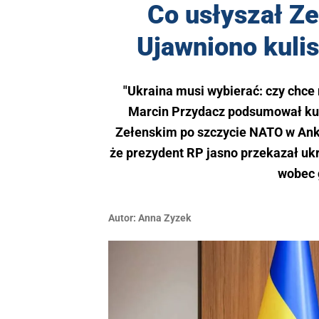
Co usłyszał Z
Ujawniono kuli
"Ukraina musi wybierać: czy chce 
Marcin Przydacz podsumował ku
Zełenskim po szczycie NATO w Anka
że prezydent RP jasno przekazał uk
wobec 
Autor:
Anna Zyzek