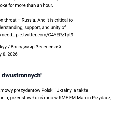
oke for more than an hour.
hreat – Russia. And it is critical to
erstanding, support, and unity of
es need…
pic.twitter.com/G4YERz1pt9
skyy / Володимир Зеленський
y 8, 2026
 dwustronnych"
mowy prezydentów Polski i Ukrainy, a także
kania, przedstawił dziś rano w RMF FM Marcin Przydacz,