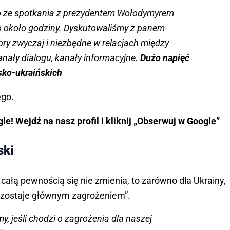
o ze spotkania z prezydentem Wołodymyrem
o około godziny. Dyskutowaliśmy z panem
bry zwyczaj i niezbędne w relacjach między
nały dialogu, kanały informacyjne.
Dużo napięć
lsko-ukraińskich
ego.
e! Wejdź na nasz profil i kliknij „Obserwuj w Google”
ski
z całą pewnością się nie zmienia, to zarówno dla Ukrainy,
 pozostaje głównym zagrożeniem”.
 jeśli chodzi o zagrożenia dla naszej