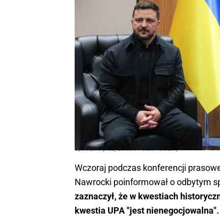
Spotkanie prezydentów Polski i Ukrainy
Wczoraj podczas konferencji prasowe
Nawrocki poinformował o odbytym s
zaznaczył, że w kwestiach historycz
kwestia UPA "jest nienegocjowalna".