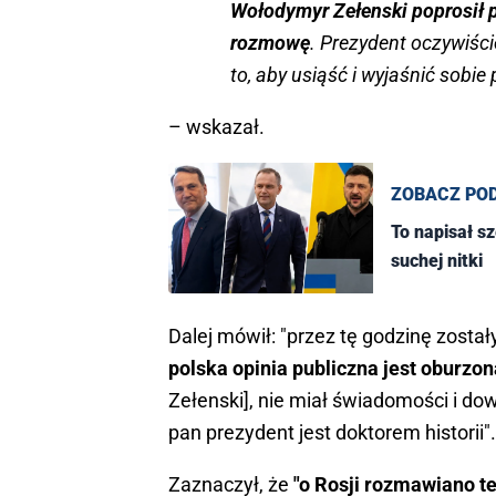
Wołodymyr Zełenski poprosił 
rozmowę
. Prezydent oczywiści
to, aby usiąść i wyjaśnić sobi
– wskazał.
ZOBACZ PO
To napisał s
suchej nitki
Dalej mówił: "przez tę godzinę został
polska opinia publiczna jest oburzo
Zełenski], nie miał świadomości i dowi
pan prezydent jest doktorem historii".
Zaznaczył, że
"o Rosji rozmawiano te