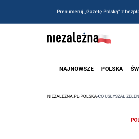
Prenumeruj „Gazetę Polską” z bezpła
NAJNOWSZE
POLSKA
ŚW
NIEZALEŻNA.PL
›
POLSKA
›
CO USŁYSZAŁ ZEŁE
PO