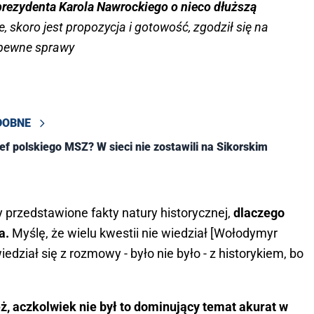
prezydenta Karola Nawrockiego o nieco dłuższą
e, skoro jest propozycja i gotowość, zgodził się na
e pewne sprawy
DOBNE
zef polskiego MSZ? W sieci nie zostawili na Sikorskim
y przedstawione fakty natury historycznej,
dlaczego
na.
Myślę, że wielu kwestii nie wiedział [Wołodymyr
edział się z rozmowy - było nie było - z historykiem, bo
ż, aczkolwiek nie był to dominujący temat akurat w