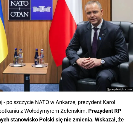
@prezydentpl - x.com
j - po szczycie NATO w Ankarze, prezydent Karol
potkaniu z Wołodymyrem Zełenskim.
Prezydent RP
nych stanowisko Polski się nie zmienia. Wskazał, że