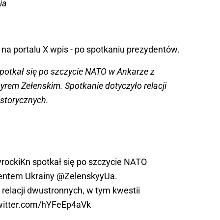
ia
na portalu X wpis - po spotkaniu prezydentów.
potkał się po szczycie NATO w Ankarze z
em Zełenskim. Spotkanie dotyczyło relacji
istorycznych.
rockiKn
spotkał się po szczycie NATO
entem Ukrainy
@ZelenskyyUa
.
 relacji dwustronnych, w tym kwestii
twitter.com/hYFeEp4aVk