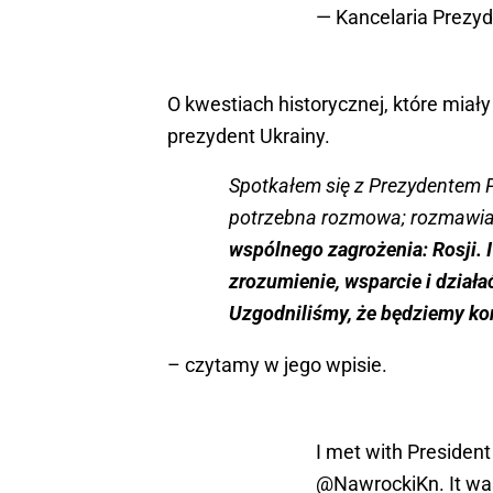
— Kancelaria Prezy
O kwestiach historycznej, które mia
prezydent Ukrainy.
Spotkałem się z Prezydentem P
potrzebna rozmowa; rozmawia
wspólnego zagrożenia: Rosji. 
zrozumienie, wsparcie i działać
Uzgodniliśmy, że będziemy ko
– czytamy w jego wpisie.
I met with President
@NawrockiKn
. It w