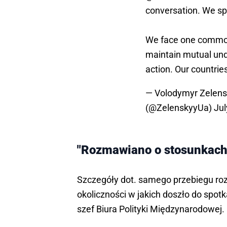
conversation. We sp
We face one common t
maintain mutual und
action. Our countri
— Volodymyr Zelen
(@ZelenskyyUa)
Jul
"Rozmawiano o stosunkach
Szczegóły dot. samego przebiegu roz
okoliczności w jakich doszło do spot
szef Biura Polityki Międzynarodowej.