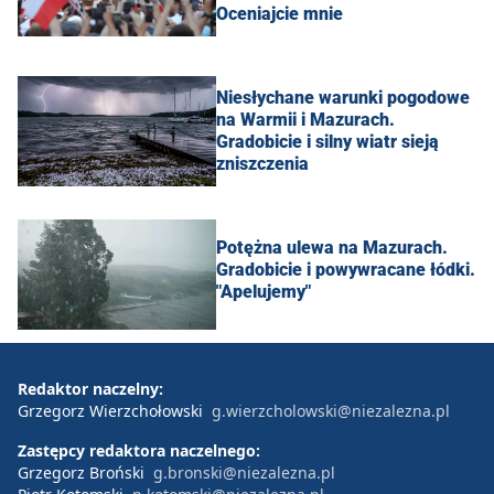
Oceniajcie mnie
Niesłychane warunki pogodowe
na Warmii i Mazurach.
Gradobicie i silny wiatr sieją
zniszczenia
Potężna ulewa na Mazurach.
Gradobicie i powywracane łódki.
"Apelujemy"
Redaktor naczelny:
Grzegorz Wierzchołowski
g.wierzcholowski@niezalezna.pl
Zastępcy redaktora naczelnego:
Grzegorz Broński
g.bronski@niezalezna.pl