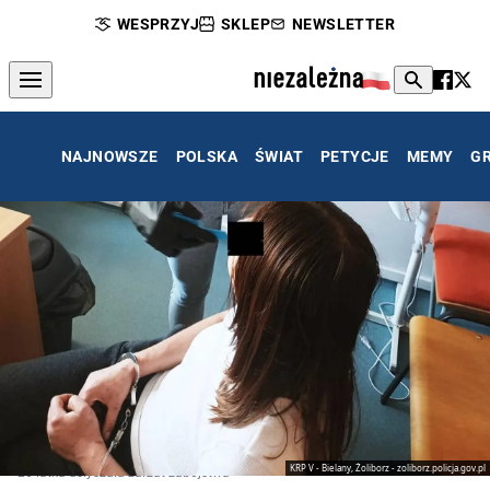
WESPRZYJ
SKLEP
NEWSLETTER
NAJNOWSZE
POLSKA
ŚWIAT
PETYCJE
MEMY
G
KRP V - Bielany, Żoliborz - zoliborz.policja.gov.pl
26-latka usłyszała zarzut zabójstwa