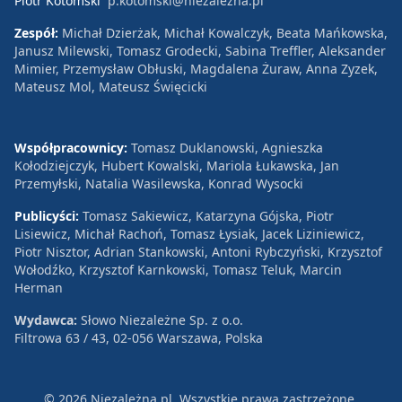
Piotr Kotomski
p.kotomski@niezalezna.pl
Zespół:
Michał Dzierżak, Michał Kowalczyk, Beata Mańkowska,
Janusz Milewski, Tomasz Grodecki, Sabina Treffler, Aleksander
Mimier, Przemysław Obłuski, Magdalena Żuraw, Anna Zyzek,
Mateusz Mol, Mateusz Święcicki
Współpracownicy:
Tomasz Duklanowski, Agnieszka
Kołodziejczyk, Hubert Kowalski, Mariola Łukawska, Jan
Przemyłski, Natalia Wasilewska, Konrad Wysocki
Publicyści:
Tomasz Sakiewicz, Katarzyna Gójska, Piotr
Lisiewicz, Michał Rachoń, Tomasz Łysiak, Jacek Liziniewicz,
Piotr Nisztor, Adrian Stankowski, Antoni Rybczyński, Krzysztof
Wołodźko, Krzysztof Karnkowski, Tomasz Teluk, Marcin
Herman
Wydawca:
Słowo Niezależne Sp. z o.o.
Filtrowa 63 / 43, 02-056 Warszawa, Polska
© 2026 Niezależna.pl. Wszystkie prawa zastrzeżone.