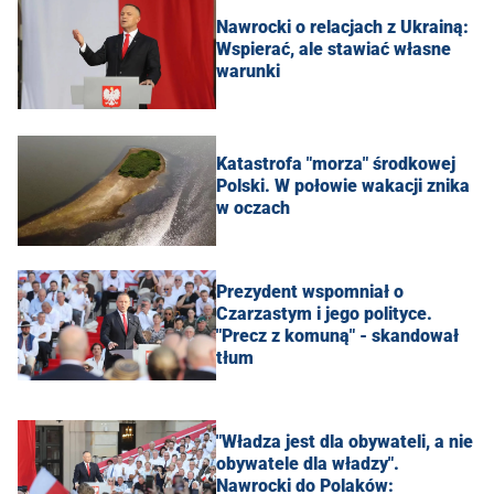
Nawrocki o relacjach z Ukrainą:
Wspierać, ale stawiać własne
warunki
Katastrofa "morza" środkowej
Polski. W połowie wakacji znika
w oczach
Prezydent wspomniał o
Czarzastym i jego polityce.
"Precz z komuną" - skandował
tłum
"Władza jest dla obywateli, a nie
obywatele dla władzy".
Nawrocki do Polaków: