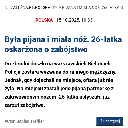
NIEZALEŻNA.PL
›
POLSKA
›
BYŁA PIJANA I MIAŁA NÓŻ. 26-LATKA O
POLSKA
15.10.2025, 10:33
Była pijana i miała nóż. 26-latka
oskarżona o zabójstwo
Do zbrodni doszło na warszawskich Bielanach.
Policja została wezwana do rannego mężczyzny.
Jednak, gdy dojechali na miejsce, ofiara już nie
żyła. Na miejscu zastali jego pijaną partnerkę z
zakrwawionym nożem. 26-latka usłyszała już
zarzut zabójstwa.
Autor:
Sabina Treffler
Udostępnij