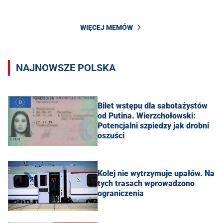
WIĘCEJ MEMÓW
NAJNOWSZE POLSKA
Bilet wstępu dla sabotażystów
od Putina. Wierzchołowski:
Potencjalni szpiedzy jak drobni
oszuści
Kolej nie wytrzymuje upałów. Na
tych trasach wprowadzono
ograniczenia