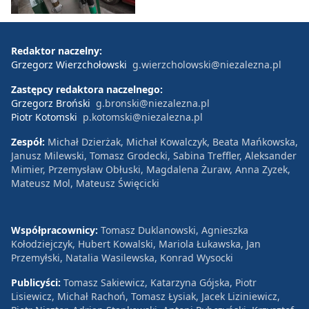
Redaktor naczelny:
Grzegorz Wierzchołowski
g.wierzcholowski@niezalezna.pl
Zastępcy redaktora naczelnego:
Grzegorz Broński
g.bronski@niezalezna.pl
Piotr Kotomski
p.kotomski@niezalezna.pl
Zespół:
Michał Dzierżak, Michał Kowalczyk, Beata Mańkowska,
Janusz Milewski, Tomasz Grodecki, Sabina Treffler, Aleksander
Mimier, Przemysław Obłuski, Magdalena Żuraw, Anna Zyzek,
Mateusz Mol, Mateusz Święcicki
Współpracownicy:
Tomasz Duklanowski, Agnieszka
Kołodziejczyk, Hubert Kowalski, Mariola Łukawska, Jan
Przemyłski, Natalia Wasilewska, Konrad Wysocki
Publicyści:
Tomasz Sakiewicz, Katarzyna Gójska, Piotr
Lisiewicz, Michał Rachoń, Tomasz Łysiak, Jacek Liziniewicz,