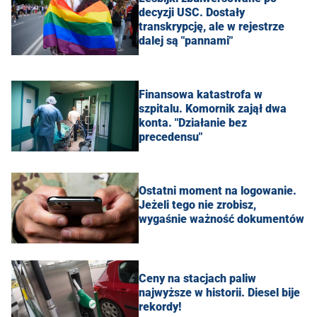
decyzji USC. Dostały
transkrypcję, ale w rejestrze
dalej są "pannami"
Finansowa katastrofa w
szpitalu. Komornik zajął dwa
konta. "Działanie bez
precedensu"
Ostatni moment na logowanie.
Jeżeli tego nie zrobisz,
wygaśnie ważność dokumentów
Ceny na stacjach paliw
najwyższe w historii. Diesel bije
rekordy!