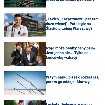
„Takich „Kacprzyków” jest tam
dużo więcej”. Patologie na
Śląsku przebiją Warszawę?
Rząd może obniży ceny paliw!
Jest jedno ale... Tylko na
końcówkę wakacji
W tym parku piasek pożera las,
potem go oddaje. Martwy
Lesbijki zbulwersowane po