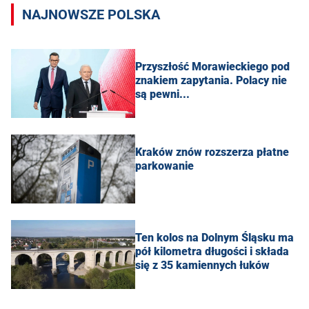
NAJNOWSZE POLSKA
Przyszłość Morawieckiego pod
znakiem zapytania. Polacy nie
są pewni...
Kraków znów rozszerza płatne
parkowanie
Ten kolos na Dolnym Śląsku ma
pół kilometra długości i składa
się z 35 kamiennych łuków