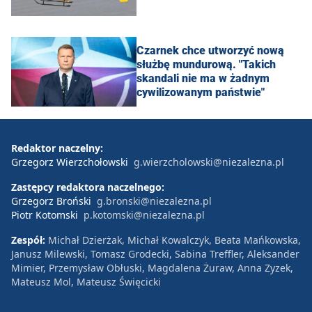
Czarnek chce utworzyć nową
służbę mundurową. "Takich
skandali nie ma w żadnym
cywilizowanym państwie"
Redaktor naczelny:
Grzegorz Wierzchołowski
g.wierzcholowski@niezalezna.pl
Zastępcy redaktora naczelnego:
Grzegorz Broński
g.bronski@niezalezna.pl
Piotr Kotomski
p.kotomski@niezalezna.pl
Zespół:
Michał Dzierżak, Michał Kowalczyk, Beata Mańkowska,
Janusz Milewski, Tomasz Grodecki, Sabina Treffler, Aleksander
Mimier, Przemysław Obłuski, Magdalena Żuraw, Anna Zyzek,
Mateusz Mol, Mateusz Święcicki