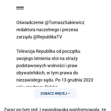
❗️❗️❗️❗️❗️
Oświadczenie
@TomaszSakiewicz
redaktora naczelnego i prezesa
zarządu
@RepublikaTV
Telewizja Republika od początku
swojego istnienia stoi na straży
podstawowych wolności i praw
obywatelskich, w tym prawa do
niezawisłego sądu. Po 13 grudnia 2023
roku rządzący Polską…
ZOBACZ WIĘCEJ
— Jarek Olechowski
(@OlechowskiJarek)
May 10, 2026
Zaraz po tym red. Lewandowska poinformowała, że