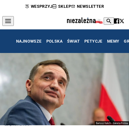
WESPRZYJ
SKLEP
NEWSLETTER
NAJNOWSZE
POLSKA
ŚWIAT
PETYCJE
MEMY
G
Bartosz Kalich - Gazeta Polska
Zbigniew Ziobro