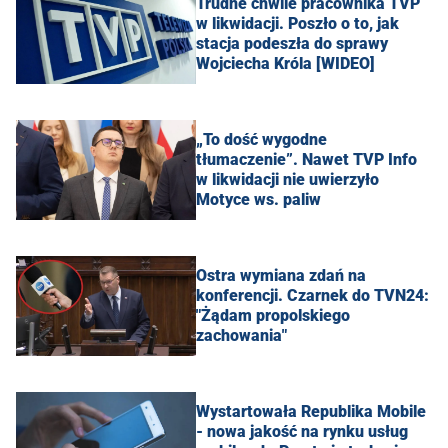
Trudne chwile pracownika TVP
w likwidacji. Poszło o to, jak
stacja podeszła do sprawy
Wojciecha Króla [WIDEO]
„To dość wygodne
tłumaczenie”. Nawet TVP Info
w likwidacji nie uwierzyło
Motyce ws. paliw
Ostra wymiana zdań na
konferencji. Czarnek do TVN24:
"Żądam propolskiego
zachowania"
Wystartowała Republika Mobile
- nowa jakość na rynku usług