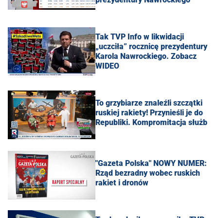
Tak TVP Info w likwidacji
„uczciła” rocznicę prezydentury
Karola Nawrockiego. Zobacz
WIDEO
To grzybiarze znaleźli szczątki
ruskiej rakiety! Przynieśli je do
Republiki. Kompromitacja służb
"Gazeta Polska" NOWY NUMER:
Rząd bezradny wobec ruskich
rakiet i dronów