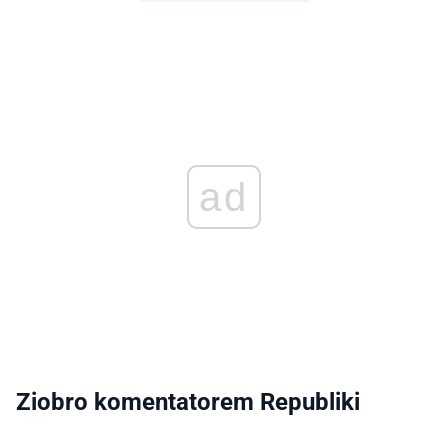
— Jarek Olechowski
(@OlechowskiJarek)
May 10, 2026
ad
Ziobro komentatorem Republiki