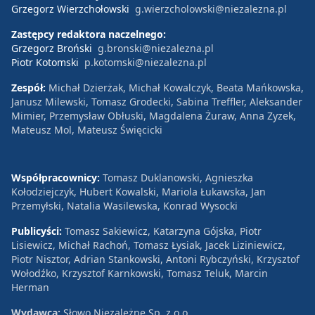
Grzegorz Wierzchołowski
g.wierzcholowski@niezalezna.pl
Zastępcy redaktora naczelnego:
Grzegorz Broński
g.bronski@niezalezna.pl
Piotr Kotomski
p.kotomski@niezalezna.pl
Zespół:
Michał Dzierżak, Michał Kowalczyk, Beata Mańkowska,
Janusz Milewski, Tomasz Grodecki, Sabina Treffler, Aleksander
Mimier, Przemysław Obłuski, Magdalena Żuraw, Anna Zyzek,
Mateusz Mol, Mateusz Święcicki
Współpracownicy:
Tomasz Duklanowski, Agnieszka
Kołodziejczyk, Hubert Kowalski, Mariola Łukawska, Jan
Przemyłski, Natalia Wasilewska, Konrad Wysocki
Publicyści:
Tomasz Sakiewicz, Katarzyna Gójska, Piotr
Lisiewicz, Michał Rachoń, Tomasz Łysiak, Jacek Liziniewicz,
Piotr Nisztor, Adrian Stankowski, Antoni Rybczyński, Krzysztof
Wołodźko, Krzysztof Karnkowski, Tomasz Teluk, Marcin
Herman
Wydawca:
Słowo Niezależne Sp. z o.o.