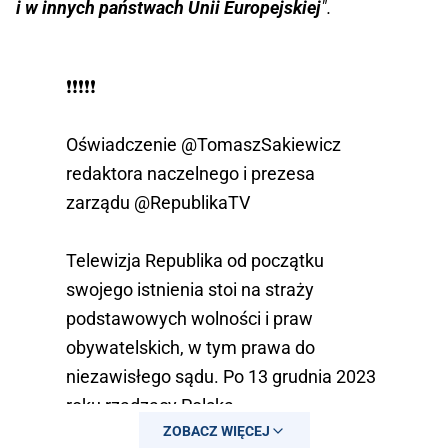
i w innych państwach Unii Europejskiej
".
❗️❗️❗️❗️❗️
Oświadczenie
@TomaszSakiewicz
redaktora naczelnego i prezesa
zarządu
@RepublikaTV
Telewizja Republika od początku
swojego istnienia stoi na straży
podstawowych wolności i praw
obywatelskich, w tym prawa do
niezawisłego sądu. Po 13 grudnia 2023
roku rządzący Polską…
ZOBACZ WIĘCEJ