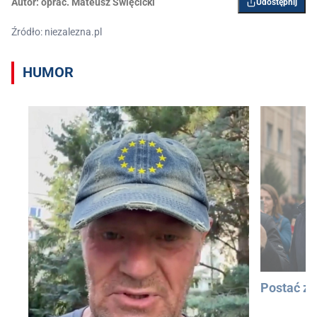
Autor:
oprac. Mateusz Święcicki
Udostępnij
Źródło: niezalezna.pl
HUMOR
Postać z