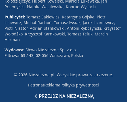
Kołodziejczyk, Hubert Kowalski, Mariola Łukawska, Jan
Przemyłski, Natalia Wasilewska, Konrad Wysocki
Publicyści:
Tomasz Sakiewicz, Katarzyna Gójska, Piotr
Lisiewicz, Michał Rachoń, Tomasz Łysiak, Jacek Liziniewicz,
Piotr Nisztor, Adrian Stankowski, Antoni Rybczyński, Krzysztof
Wołodźko, Krzysztof Karnkowski, Tomasz Teluk, Marcin
Herman
Wydawca:
Słowo Niezależne Sp. z o.o.
Filtrowa 63 / 43, 02-056 Warszawa, Polska
© 2026 Niezależna.pl. Wszystkie prawa zastrzeżone.
Patronat
Reklama
Polityka prywatności
PRZEJDŹ NA NIEZALEŻNĄ