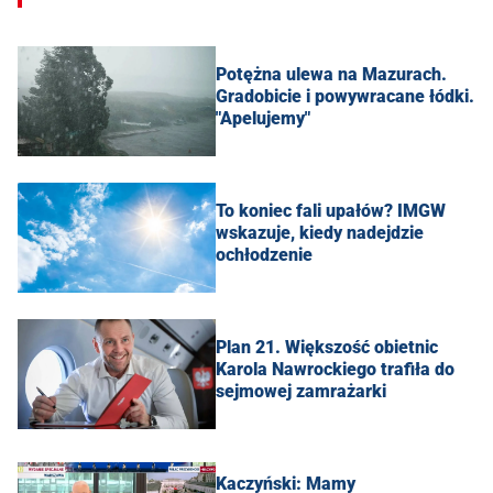
Potężna ulewa na Mazurach.
Gradobicie i powywracane łódki.
"Apelujemy"
To koniec fali upałów? IMGW
wskazuje, kiedy nadejdzie
ochłodzenie
Plan 21. Większość obietnic
Karola Nawrockiego trafiła do
sejmowej zamrażarki
Kaczyński: Mamy