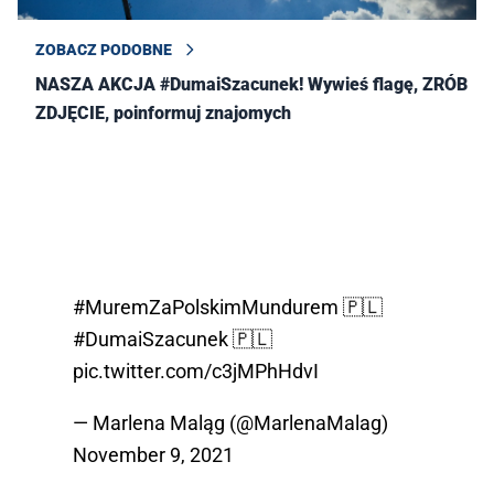
ZOBACZ PODOBNE
NASZA AKCJA #DumaiSzacunek! Wywieś flagę, ZRÓB
ZDJĘCIE, poinformuj znajomych
#MuremZaPolskimMundurem
🇵🇱
#DumaiSzacunek
🇵🇱
pic.twitter.com/c3jMPhHdvI
— Marlena Maląg (@MarlenaMalag)
November 9, 2021