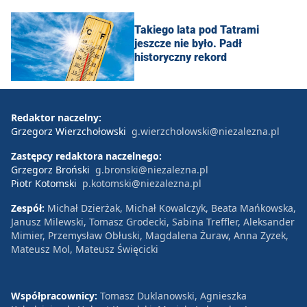
Takiego lata pod Tatrami
jeszcze nie było. Padł
historyczny rekord
Redaktor naczelny:
Grzegorz Wierzchołowski
g.wierzcholowski@niezalezna.pl
Zastępcy redaktora naczelnego:
Grzegorz Broński
g.bronski@niezalezna.pl
Piotr Kotomski
p.kotomski@niezalezna.pl
Zespół:
Michał Dzierżak, Michał Kowalczyk, Beata Mańkowska,
Janusz Milewski, Tomasz Grodecki, Sabina Treffler, Aleksander
Mimier, Przemysław Obłuski, Magdalena Żuraw, Anna Zyzek,
Mateusz Mol, Mateusz Święcicki
Współpracownicy:
Tomasz Duklanowski, Agnieszka