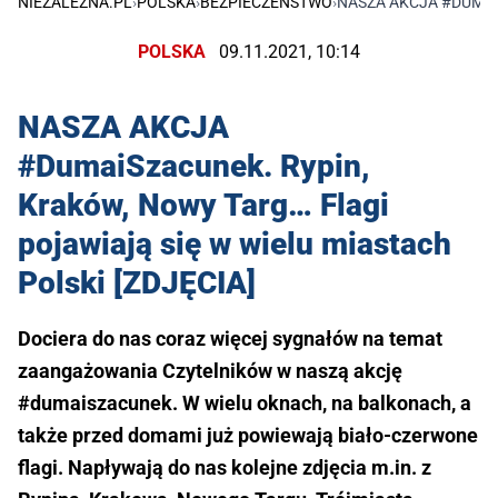
NIEZALEŻNA.PL
›
POLSKA
›
BEZPIECZEŃSTWO
›
NASZA AKCJA #DUMAIS
POLSKA
09.11.2021, 10:14
NASZA AKCJA
#DumaiSzacunek. Rypin,
Kraków, Nowy Targ… Flagi
pojawiają się w wielu miastach
Polski [ZDJĘCIA]
Dociera do nas coraz więcej sygnałów na temat
zaangażowania Czytelników w naszą akcję
#dumaiszacunek. W wielu oknach, na balkonach, a
także przed domami już powiewają biało-czerwone
flagi. Napływają do nas kolejne zdjęcia m.in. z