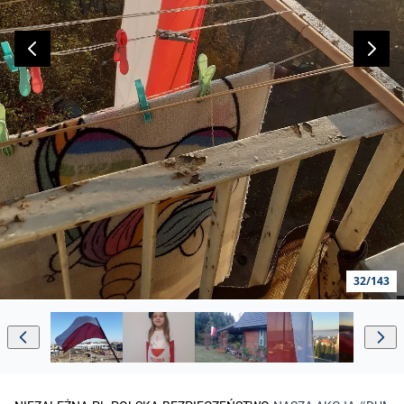
32/143