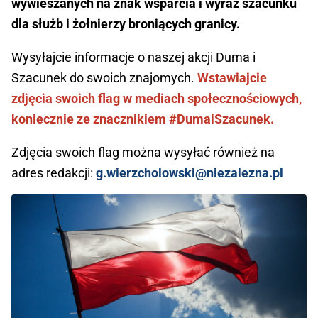
wywieszanych na znak wsparcia i wyraz szacunku
dla służb i żołnierzy broniących granicy.
Wysyłajcie informacje o naszej akcji Duma i
Szacunek do swoich znajomych.
Wstawiajcie
zdjęcia swoich flag w mediach społecznościowych,
koniecznie ze znacznikiem #DumaiSzacunek.
Zdjęcia swoich flag można wysyłać również na
adres redakcji:
g.wierzcholowski@niezalezna.pl