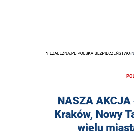
NIEZALEŻNA.PL
›
POLSKA
›
BEZPIECZEŃSTWO
›
N
PO
NASZA AKCJA #
Kraków, Nowy Ta
wielu miast