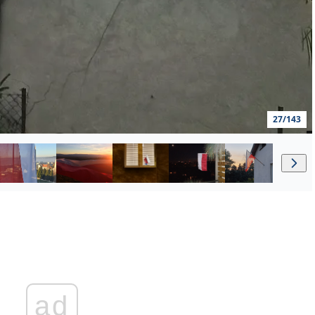
27/143
ad