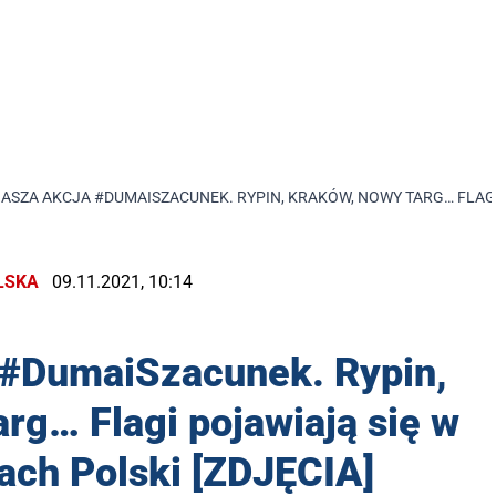
ASZA AKCJA #DUMAISZACUNEK. RYPIN, KRAKÓW, NOWY TARG… FLAGI 
LSKA
09.11.2021, 10:14
DumaiSzacunek. Rypin,
rg… Flagi pojawiają się w
ach Polski [ZDJĘCIA]