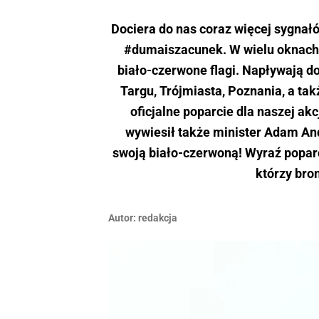
Dociera do nas coraz więcej sygna
#dumaiszacunek. W wielu oknach,
biało-czerwone flagi. Napływają do
Targu, Trójmiasta, Poznania, a tak
oficjalne poparcie dla naszej ak
wywiesił także minister Adam An
swoją biało-czerwoną! Wyraź poparci
którzy bro
Autor:
redakcja