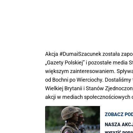
Akcja #DumaiSzacunek została zapocz
„Gazety Polskiej” i pozostałe media S
większym zainteresowaniem. Spływają 
od Bochni po Wierciochy. Dostaliśmy t
Wielkiej Brytanii i Stanów Zjednoczo
akcji w mediach społecznościowych o
ZOBACZ PO
NASZA AKCJA
wyrazić popar