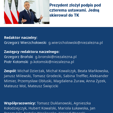
Prezydent złożył podpis pod
czterema ustawami. Jedną
skierował do TK
Redaktor naczelny:
Grzegorz Wierzchołowski
g.wierzcholowski@niezalezna.pl
Zastępcy redaktora naczelnego:
Grzegorz Broński
g.bronski@niezalezna.pl
Piotr Kotomski
p.kotomski@niezalezna.pl
Zespół:
Michał Dzierżak, Michał Kowalczyk, Beata Mańkowska,
Janusz Milewski, Tomasz Grodecki, Sabina Treffler, Aleksander
Mimier, Przemysław Obłuski, Magdalena Żuraw, Anna Zyzek,
Mateusz Mol, Mateusz Święcicki
Współpracownicy:
Tomasz Duklanowski, Agnieszka
Kołodziejczyk, Hubert Kowalski, Mariola Łukawska, Jan