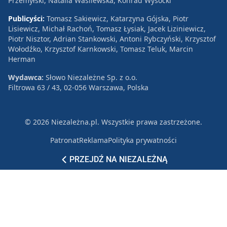
Przemyłski, Natalia Wasilewska, Konrad Wysocki
Publicyści:
Tomasz Sakiewicz, Katarzyna Gójska, Piotr
Lisiewicz, Michał Rachoń, Tomasz Łysiak, Jacek Liziniewicz,
Piotr Nisztor, Adrian Stankowski, Antoni Rybczyński, Krzysztof
Wołodźko, Krzysztof Karnkowski, Tomasz Teluk, Marcin
Herman
Wydawca:
Słowo Niezależne Sp. z o.o.
Filtrowa 63 / 43, 02-056 Warszawa, Polska
© 2026 Niezależna.pl. Wszystkie prawa zastrzeżone.
Patronat
Reklama
Polityka prywatności
PRZEJDŹ NA NIEZALEŻNĄ