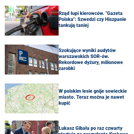
Rząd łupi kierowców. "Gazeta
Polska": Szwedzi czy Hiszpanie
tankują taniej
Szokujące wyniki audytów
warszawskich SOR-ów.
Rekordowe dyżury, milionowe
zarobki
W polskim lesie gnije sowieckie
miasto. Teraz można je nawet
kupić
Łukasz Gibała po raz czwarty