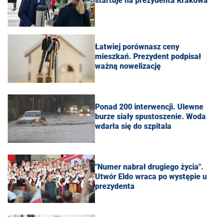
startuje na prezydenta Krakowa
Łatwiej porównasz ceny
mieszkań. Prezydent podpisał
ważną nowelizację
Ponad 200 interwencji. Ulewne
burze siały spustoszenie. Woda
wdarła się do szpitala
"Numer nabrał drugiego życia".
Utwór Eldo wraca po występie u
prezydenta