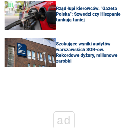
Rząd łupi kierowców. "Gazeta
Polska": Szwedzi czy Hiszpanie
tankują taniej
Szokujące wyniki audytów
warszawskich SOR-ów.
Rekordowe dyżury, milionowe
zarobki
ad