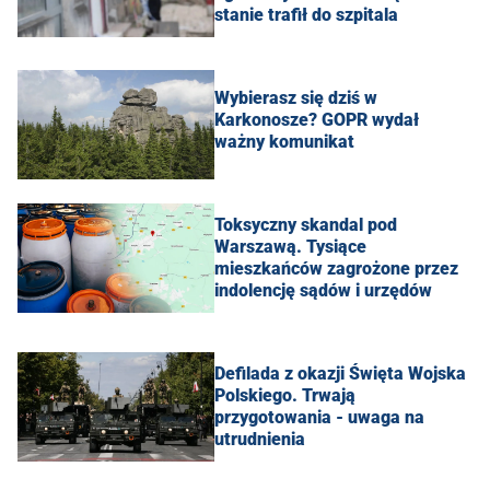
stanie trafił do szpitala
Wybierasz się dziś w
Karkonosze? GOPR wydał
ważny komunikat
Toksyczny skandal pod
Warszawą. Tysiące
mieszkańców zagrożone przez
indolencję sądów i urzędów
Defilada z okazji Święta Wojska
Polskiego. Trwają
przygotowania - uwaga na
utrudnienia