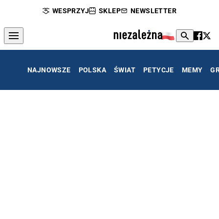
WESPRZYJ
SKLEP
NEWSLETTER
NAJNOWSZE
POLSKA
ŚWIAT
PETYCJE
MEMY
G