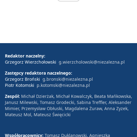
Redaktor naczelny:
Grzegorz Wierzchołowski
g.wierzcholowski@niezalezna.pl
Zastępcy redaktora naczelnego:
Grzegorz Broński
g.bronski@niezalezna.pl
Piotr Kotomski
p.kotomski@niezalezna.pl
Zespół:
Michał Dzierżak, Michał Kowalczyk, Beata Mańkowska,
Janusz Milewski, Tomasz Grodecki, Sabina Treffler, Aleksander
Mimier, Przemysław Obłuski, Magdalena Żuraw, Anna Zyzek,
Mateusz Mol, Mateusz Święcicki
Współpracownicy:
Tomasz Duklanowski, Agnieszka