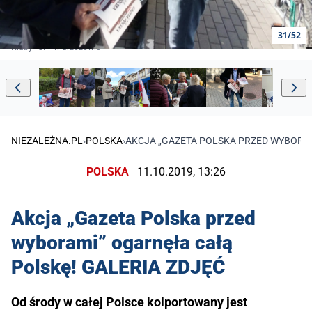
31/52
Kluby "GP" w Brzozowie
NIEZALEŻNA.PL
›
POLSKA
›
AKCJA „GAZETA POLSKA PRZED WYBORAM
POLSKA
11.10.2019, 13:26
Akcja „Gazeta Polska przed
wyborami” ogarnęła całą
Polskę! GALERIA ZDJĘĆ
Od środy w całej Polsce kolportowany jest