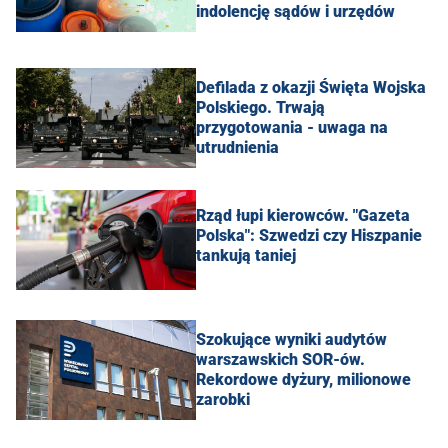
indolencję sądów i urzędów
Defilada z okazji Święta Wojska
Polskiego. Trwają
przygotowania - uwaga na
utrudnienia
Rząd łupi kierowców. "Gazeta
Polska": Szwedzi czy Hiszpanie
tankują taniej
Szokujące wyniki audytów
warszawskich SOR-ów.
Rekordowe dyżury, milionowe
zarobki