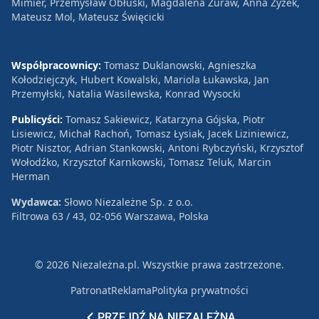
Mimier, Przemysław Obłuski, Magdalena Żuraw, Anna Zyzek,
Mateusz Mol, Mateusz Święcicki
Współpracownicy:
Tomasz Duklanowski, Agnieszka
Kołodziejczyk, Hubert Kowalski, Mariola Łukawska, Jan
Przemyłski, Natalia Wasilewska, Konrad Wysocki
Publicyści:
Tomasz Sakiewicz, Katarzyna Gójska, Piotr
Lisiewicz, Michał Rachoń, Tomasz Łysiak, Jacek Liziniewicz,
Piotr Nisztor, Adrian Stankowski, Antoni Rybczyński, Krzysztof
Wołodźko, Krzysztof Karnkowski, Tomasz Teluk, Marcin
Herman
Wydawca:
Słowo Niezależne Sp. z o.o.
Filtrowa 63 / 43, 02-056 Warszawa, Polska
© 2026 Niezależna.pl. Wszystkie prawa zastrzeżone.
Patronat
Reklama
Polityka prywatności
PRZEJDŹ NA NIEZALEŻNĄ