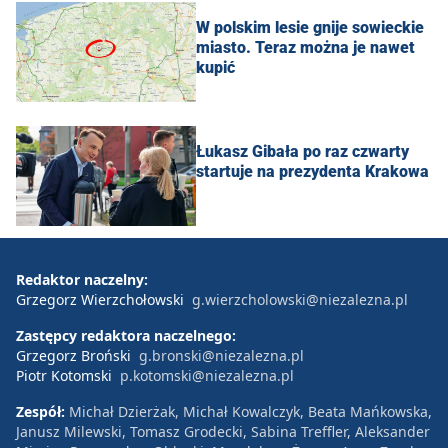
W polskim lesie gnije sowieckie
miasto. Teraz można je nawet
kupić
Łukasz Gibała po raz czwarty
startuje na prezydenta Krakowa
Redaktor naczelny:
Grzegorz Wierzchołowski
g.wierzcholowski@niezalezna.pl
Zastępcy redaktora naczelnego:
Grzegorz Broński
g.bronski@niezalezna.pl
Piotr Kotomski
p.kotomski@niezalezna.pl
Zespół:
Michał Dzierżak, Michał Kowalczyk, Beata Mańkowska,
Janusz Milewski, Tomasz Grodecki, Sabina Treffler, Aleksander