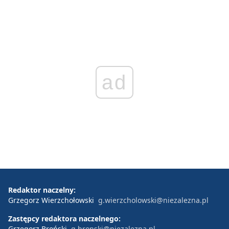
ad
Redaktor naczelny:
Grzegorz Wierzchołowski
g.wierzcholowski@niezalezna.pl
Zastępcy redaktora naczelnego:
Grzegorz Broński
g.bronski@niezalezna.pl