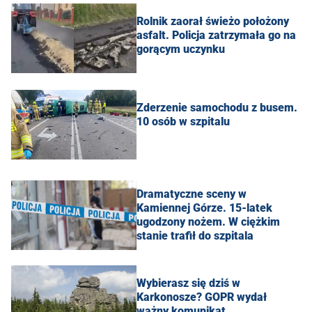
Rolnik zaorał świeżo położony
asfalt. Policja zatrzymała go na
gorącym uczynku
Zderzenie samochodu z busem.
10 osób w szpitalu
Dramatyczne sceny w
Kamiennej Górze. 15-latek
ugodzony nożem. W ciężkim
stanie trafił do szpitala
Wybierasz się dziś w
Karkonosze? GOPR wydał
ważny komunikat