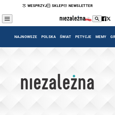
WESPRZYJ
SKLEP
NEWSLETTER
NAJNOWSZE
POLSKA
ŚWIAT
PETYCJE
MEMY
G