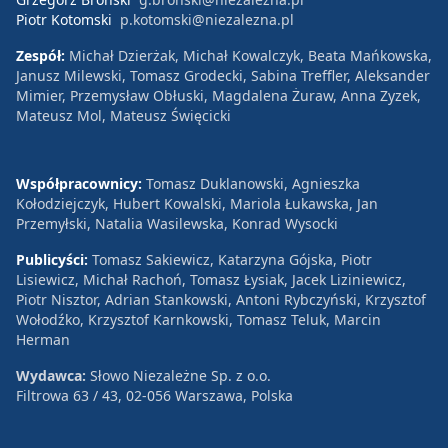
Piotr Kotomski
p.kotomski@niezalezna.pl
Zespół:
Michał Dzierżak, Michał Kowalczyk, Beata Mańkowska,
Janusz Milewski, Tomasz Grodecki, Sabina Treffler, Aleksander
Mimier, Przemysław Obłuski, Magdalena Żuraw, Anna Zyzek,
Mateusz Mol, Mateusz Święcicki
Współpracownicy:
Tomasz Duklanowski, Agnieszka
Kołodziejczyk, Hubert Kowalski, Mariola Łukawska, Jan
Przemyłski, Natalia Wasilewska, Konrad Wysocki
Publicyści:
Tomasz Sakiewicz, Katarzyna Gójska, Piotr
Lisiewicz, Michał Rachoń, Tomasz Łysiak, Jacek Liziniewicz,
Piotr Nisztor, Adrian Stankowski, Antoni Rybczyński, Krzysztof
Wołodźko, Krzysztof Karnkowski, Tomasz Teluk, Marcin
Herman
Wydawca:
Słowo Niezależne Sp. z o.o.
Filtrowa 63 / 43, 02-056 Warszawa, Polska