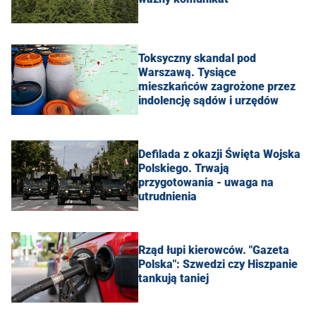
Toksyczny skandal pod
Warszawą. Tysiące
mieszkańców zagrożone przez
indolencję sądów i urzędów
Defilada z okazji Święta Wojska
Polskiego. Trwają
przygotowania - uwaga na
utrudnienia
Rząd łupi kierowców. "Gazeta
Polska": Szwedzi czy Hiszpanie
tankują taniej