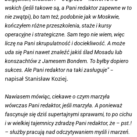
wskich (jeśli takowe są, a Pani redaktor zapewne w to
nie zwątpi), bo tam też, podobnie jak w Moskwie,
kończyłem różne przeszkolenia, staże i kursy
operacyjne i strategiczne. Sam tego nie wiem, więc
liczę na Pani skrupulatność i dociekliwość. A może
uda się Pani nawet znaleźć jakiś ślad Mosadu lub
konszachtów z Jamesem Bondem. To byłby dopiero
–
sukces. Ale Pani redaktor na taki zasługuje”
napisał Stanisław Koziej.
Nawiasem mówiąc, ciekawe o czym marzyła
wówczas Pani redaktor, jeśli marzyła. A ponieważ
fascynuje się dziś supertajnymi sprawami, to po cichu
i w wielkiej tajemnicy zdradzę Pani redaktor, że – pst.!
– służby pracują nad odczytywaniem myśli i marzeń.