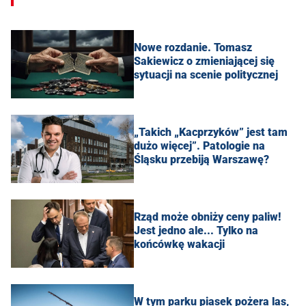
Nowe rozdanie. Tomasz
Sakiewicz o zmieniającej się
sytuacji na scenie politycznej
„Takich „Kacprzyków” jest tam
dużo więcej”. Patologie na
Śląsku przebiją Warszawę?
Rząd może obniży ceny paliw!
Jest jedno ale... Tylko na
końcówkę wakacji
W tym parku piasek pożera las,