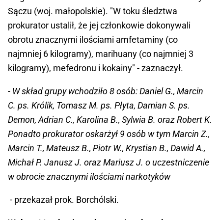
Sączu (woj. małopolskie). "W toku śledztwa
prokurator ustalił, że jej członkowie dokonywali
obrotu znacznymi ilościami amfetaminy (co
najmniej 6 kilogramy), marihuany (co najmniej 3
kilogramy), mefedronu i kokainy" - zaznaczył.
- W skład grupy wchodziło 8 osób: Daniel G., Marcin
C. ps. Królik, Tomasz M. ps. Płyta, Damian S. ps.
Demon, Adrian C., Karolina B., Sylwia B. oraz Robert K.
Ponadto prokurator oskarżył 9 osób w tym Marcin Z.,
Marcin T., Mateusz B., Piotr W., Krystian B., Dawid A.,
Michał P. Janusz J. oraz Mariusz J. o uczestniczenie
w obrocie znacznymi ilościami narkotyków
- przekazał prok. Borchólski.