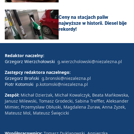
Ceny na stacjach paliw
najwyższe w historii. Diesel bije
rekordy!
Redaktor naczelny:
Grzegorz Wierzchołowski
g.wierzcholowski@niezalezna.pl
Zastępcy redaktora naczelnego:
Grzegorz Broński
g.bronski@niezalezna.pl
Piotr Kotomski
p.kotomski@niezalezna.pl
Zespół:
Michał Dzierżak, Michał Kowalczyk, Beata Mańkowska,
Janusz Milewski, Tomasz Grodecki, Sabina Treffler, Aleksander
Mimier, Przemysław Obłuski, Magdalena Żuraw, Anna Zyzek,
Mateusz Mol, Mateusz Święcicki
Współpracownicy:
Tomasz Duklanowski, Agnieszka