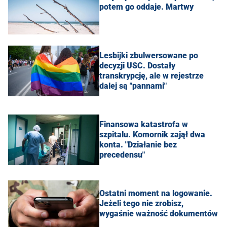
potem go oddaje. Martwy
Lesbijki zbulwersowane po
decyzji USC. Dostały
transkrypcję, ale w rejestrze
dalej są "pannami"
Finansowa katastrofa w
szpitalu. Komornik zajął dwa
konta. "Działanie bez
precedensu"
Ostatni moment na logowanie.
Jeżeli tego nie zrobisz,
wygaśnie ważność dokumentów