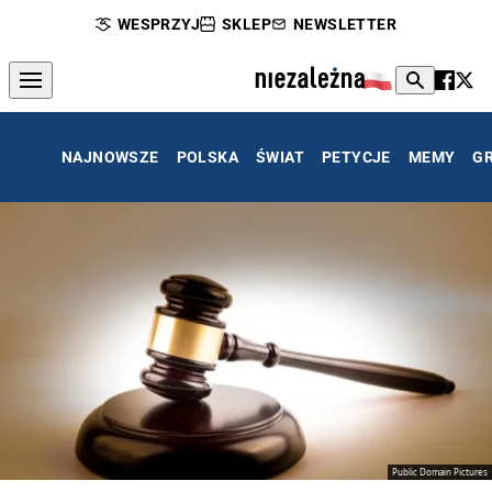
WESPRZYJ
SKLEP
NEWSLETTER
NAJNOWSZE
POLSKA
ŚWIAT
PETYCJE
MEMY
G
Public Domain Pictures