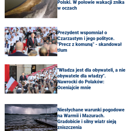
Polski. W połowie wakacji znika
w oczach
Prezydent wspomniał o
Czarzastym i jego polityce.
"Precz z komuną" - skandował
tłum
"Władza jest dla obywateli, a nie
obywatele dla władzy".
Nawrocki do Polaków:
Oceniajcie mnie
Niesłychane warunki pogodowe
na Warmii i Mazurach.
Gradobicie i silny wiatr sieją
zniszczenia