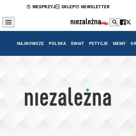
WESPRZYJ
SKLEP
NEWSLETTER
NAJNOWSZE
POLSKA
ŚWIAT
PETYCJE
MEMY
G