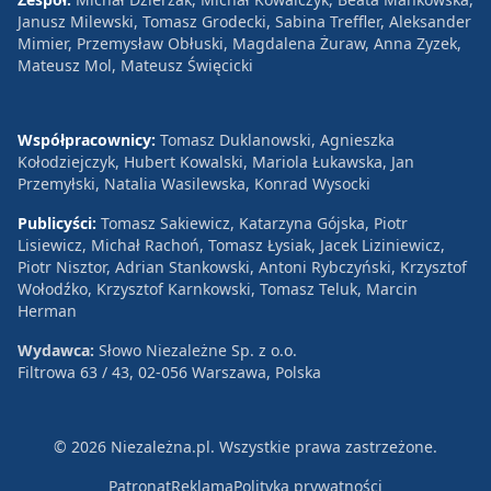
Janusz Milewski, Tomasz Grodecki, Sabina Treffler, Aleksander
Mimier, Przemysław Obłuski, Magdalena Żuraw, Anna Zyzek,
Mateusz Mol, Mateusz Święcicki
Współpracownicy:
Tomasz Duklanowski, Agnieszka
Kołodziejczyk, Hubert Kowalski, Mariola Łukawska, Jan
Przemyłski, Natalia Wasilewska, Konrad Wysocki
Publicyści:
Tomasz Sakiewicz, Katarzyna Gójska, Piotr
Lisiewicz, Michał Rachoń, Tomasz Łysiak, Jacek Liziniewicz,
Piotr Nisztor, Adrian Stankowski, Antoni Rybczyński, Krzysztof
Wołodźko, Krzysztof Karnkowski, Tomasz Teluk, Marcin
Herman
Wydawca:
Słowo Niezależne Sp. z o.o.
Filtrowa 63 / 43, 02-056 Warszawa, Polska
© 2026 Niezależna.pl. Wszystkie prawa zastrzeżone.
Patronat
Reklama
Polityka prywatności