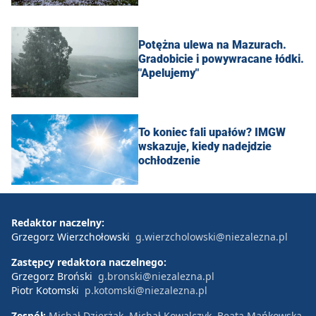
Potężna ulewa na Mazurach.
Gradobicie i powywracane łódki.
"Apelujemy"
To koniec fali upałów? IMGW
wskazuje, kiedy nadejdzie
ochłodzenie
Redaktor naczelny:
Grzegorz Wierzchołowski
g.wierzcholowski@niezalezna.pl
Zastępcy redaktora naczelnego:
Grzegorz Broński
g.bronski@niezalezna.pl
Piotr Kotomski
p.kotomski@niezalezna.pl
Zespół:
Michał Dzierżak, Michał Kowalczyk, Beata Mańkowska,