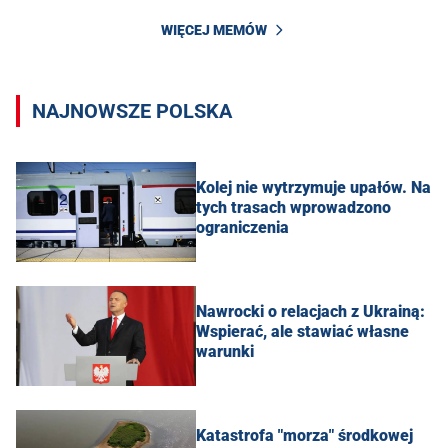
WIĘCEJ MEMÓW
NAJNOWSZE POLSKA
Kolej nie wytrzymuje upałów. Na
tych trasach wprowadzono
ograniczenia
Nawrocki o relacjach z Ukrainą:
Wspierać, ale stawiać własne
warunki
Katastrofa "morza" środkowej