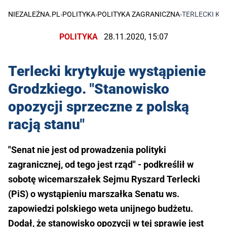
NIEZALEŻNA.PL
›
POLITYKA
›
POLITYKA ZAGRANICZNA
›
TERLECKI KR
POLITYKA
28.11.2020, 15:07
Terlecki krytykuje wystąpienie
Grodzkiego. "Stanowisko
opozycji sprzeczne z polską
racją stanu"
"Senat nie jest od prowadzenia polityki
zagranicznej, od tego jest rząd" - podkreślił w
sobotę wicemarszałek Sejmu Ryszard Terlecki
(PiS) o wystąpieniu marszałka Senatu ws.
zapowiedzi polskiego weta unijnego budżetu.
Dodał, że stanowisko opozycji w tej sprawie jest