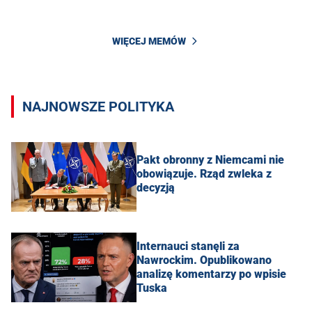
WIĘCEJ MEMÓW
NAJNOWSZE POLITYKA
Pakt obronny z Niemcami nie
obowiązuje. Rząd zwleka z
decyzją
Internauci stanęli za
Nawrockim. Opublikowano
analizę komentarzy po wpisie
Tuska