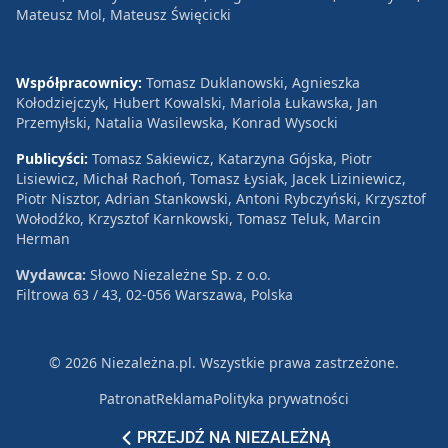
Mateusz Mol, Mateusz Święcicki
Współpracownicy:
Tomasz Duklanowski, Agnieszka
Kołodziejczyk, Hubert Kowalski, Mariola Łukawska, Jan
Przemyłski, Natalia Wasilewska, Konrad Wysocki
Publicyści:
Tomasz Sakiewicz, Katarzyna Gójska, Piotr
Lisiewicz, Michał Rachoń, Tomasz Łysiak, Jacek Liziniewicz,
Piotr Nisztor, Adrian Stankowski, Antoni Rybczyński, Krzysztof
Wołodźko, Krzysztof Karnkowski, Tomasz Teluk, Marcin
Herman
Wydawca:
Słowo Niezależne Sp. z o.o.
Filtrowa 63 / 43, 02-056 Warszawa, Polska
© 2026 Niezależna.pl. Wszystkie prawa zastrzeżone.
Patronat
Reklama
Polityka prywatności
PRZEJDŹ NA NIEZALEŻNĄ