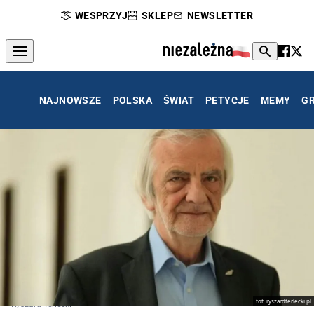
WESPRZYJ
SKLEP
NEWSLETTER
NAJNOWSZE
POLSKA
ŚWIAT
PETYCJE
MEMY
G
fot. ryszardterlecki.pl
Ryszard Terlecki