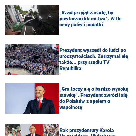
„Rząd przyjął zasadę, by
powtarzać kłamstwa”. W tle
ceny paliw i podatki
Prezydent wyszedł do ludzi po
uroczystościach. Zatrzymał się
także... przy studiu TV
Republika
„Gra toczy się o bardzo wysoką
stawkę”. Prezydent zwrócił się
do Polaków z apelem o
wspólnotę
Rok prezydentury Karola