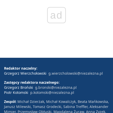
ad
Redaktor naczelny:
Grzegorz Wierzchołowski
g.wierzcholowski@niezalezna.pl
Zastępcy redaktora naczelnego:
Grzegorz Broński
g.bronski@niezalezna.pl
Piotr Kotomski
p.kotomski@niezalezna.pl
Zespół:
Michał Dzierżak, Michał Kowalczyk, Beata Mańkowska,
Janusz Milewski, Tomasz Grodecki, Sabina Treffler, Aleksander
Mimier, Przemysław Obłuski, Magdalena Żuraw, Anna Zyzek,