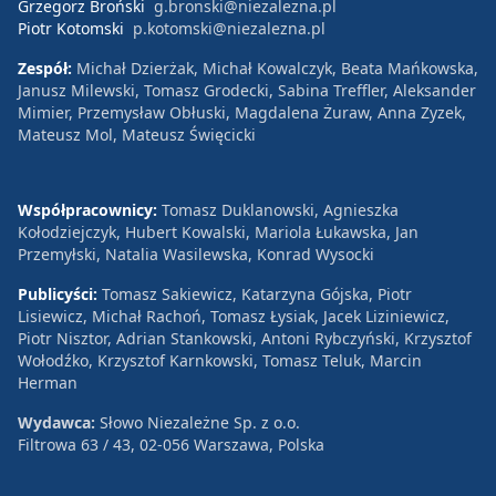
Grzegorz Broński
g.bronski@niezalezna.pl
Piotr Kotomski
p.kotomski@niezalezna.pl
Zespół:
Michał Dzierżak, Michał Kowalczyk, Beata Mańkowska,
Janusz Milewski, Tomasz Grodecki, Sabina Treffler, Aleksander
Mimier, Przemysław Obłuski, Magdalena Żuraw, Anna Zyzek,
Mateusz Mol, Mateusz Święcicki
Współpracownicy:
Tomasz Duklanowski, Agnieszka
Kołodziejczyk, Hubert Kowalski, Mariola Łukawska, Jan
Przemyłski, Natalia Wasilewska, Konrad Wysocki
Publicyści:
Tomasz Sakiewicz, Katarzyna Gójska, Piotr
Lisiewicz, Michał Rachoń, Tomasz Łysiak, Jacek Liziniewicz,
Piotr Nisztor, Adrian Stankowski, Antoni Rybczyński, Krzysztof
Wołodźko, Krzysztof Karnkowski, Tomasz Teluk, Marcin
Herman
Wydawca:
Słowo Niezależne Sp. z o.o.
Filtrowa 63 / 43, 02-056 Warszawa, Polska