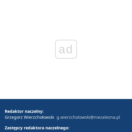
ad
Redaktor naczelny:
Grzegorz Wierzchołowski
g.wierzcholowski@niezalezna.pl
Zastępcy redaktora naczelnego: