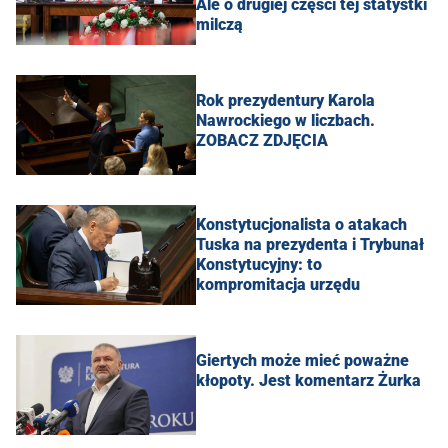
Ale o drugiej części tej statystki
milczą
Rok prezydentury Karola
Nawrockiego w liczbach.
ZOBACZ ZDJĘCIA
Konstytucjonalista o atakach
Tuska na prezydenta i Trybunał
Konstytucyjny: to
kompromitacja urzędu
Giertych może mieć poważne
kłopoty. Jest komentarz Żurka