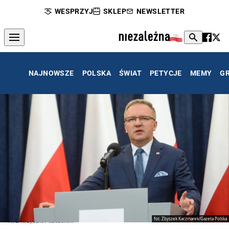
WESPRZYJ
SKLEP
NEWSLETTER
NAJNOWSZE
POLSKA
ŚWIAT
PETYCJE
MEMY
G
fot. Zbyszek Kaczmarek/Gazeta Polska
N/Z Krzysztof Szczerski